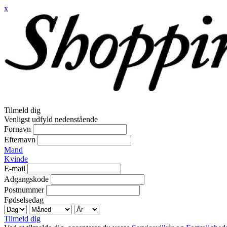
x
Tilmeld dig
Venligst udfyld nedenstående
Fornavn
Efternavn
Mand
Kvinde
E-mail
Adgangskode
Postnummer
Fødselsedag
Tilmeld dig