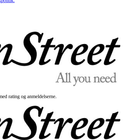
politik.
med rating og anmeldelserne.