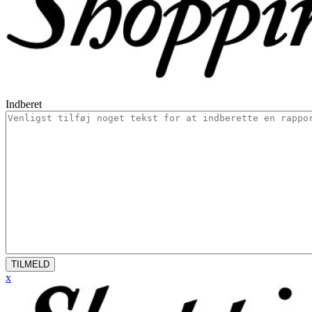
Indberet
TILMELD
x