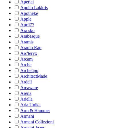
Aperlai
Apollo Lakkris
Apotheke
Apple
April77
Ara sko
Arabesque
Aramis
Arauto Rap
Arc'teryx
Arcam
Arche
Archetipo
ArchitectMade
Ardell
Areaware
Arena
Ariella
Arla Unika
Arm & Hammer
Armani
Armani Collezioni
Armani Jeans