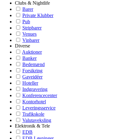
Clubs & Nightlife
Barer
Private Klubber
Pub
Stripbarer
Venues
Vinbarer
Diverse
Auktioner
Banker
Bedemænd
Forsikring
Gaveidéer
Hoteller
Indgravering
Konferencecenter
Kontorhotel
Leveringsservice
Trafikskole
Valutaveksling
Elektronik & Tele
EDB
EDB Løsninger