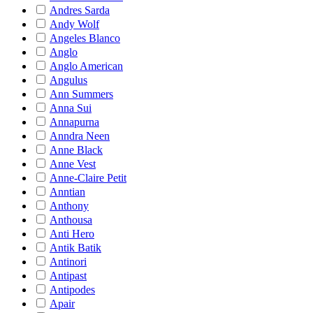
Andres Sarda
Andy Wolf
Angeles Blanco
Anglo
Anglo American
Angulus
Ann Summers
Anna Sui
Annapurna
Anndra Neen
Anne Black
Anne Vest
Anne-Claire Petit
Anntian
Anthony
Anthousa
Anti Hero
Antik Batik
Antinori
Antipast
Antipodes
Apair