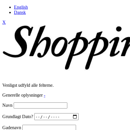
English
Dansk
X
Venligst udfyld alle felterne.
Generelle oplysninger
-
Navn
Grundlagt Dato?
Gadenavn