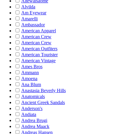
Altewaisaome
Alvilda
Am Eyewear
Amarelli
Ambassador
American Apparel
American Crew
American Crew
American Outfiters
American Tourister
American Vintage
Ames Bros
Ammann
Amoena
Ana Blum
Anastasia Beverly Hills
Anatomicals
Ancient Greek Sandals
Anderson's
Andiata
Andrea Brugi
Andrea Maack
Andreas Hansen