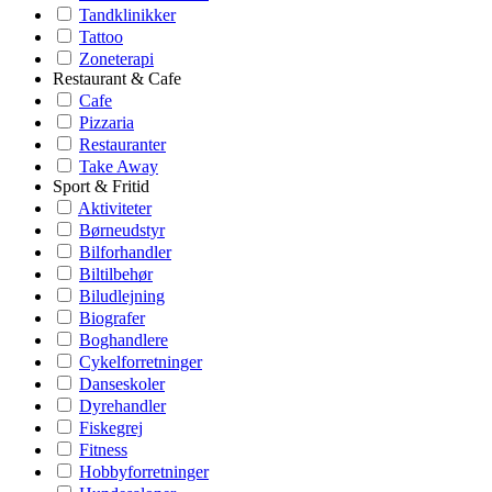
Tandklinikker
Tattoo
Zoneterapi
Restaurant & Cafe
Cafe
Pizzaria
Restauranter
Take Away
Sport & Fritid
Aktiviteter
Børneudstyr
Bilforhandler
Biltilbehør
Biludlejning
Biografer
Boghandlere
Cykelforretninger
Danseskoler
Dyrehandler
Fiskegrej
Fitness
Hobbyforretninger