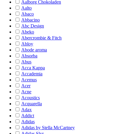
Aalborg Chokoladen
Aalto
Abaco
Abbacino
Abc Design
Abeko
Abercrombie & Fitch
Abloy
Abode aroma
Absorba
Abus
Acca Kappa
Accademia
Acemus
Acer
Acne
Acoustics
Acquarella
Adax
Addict
Adidas
Adidas by Stella McCartney
Adidas Slvr