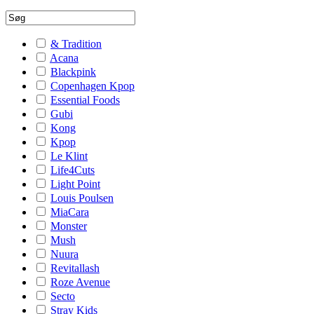
& Tradition
Acana
Blackpink
Copenhagen Kpop
Essential Foods
Gubi
Kong
Kpop
Le Klint
Life4Cuts
Light Point
Louis Poulsen
MiaCara
Monster
Mush
Nuura
Revitallash
Roze Avenue
Secto
Stray Kids