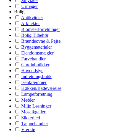
Smykker
Urmager
Bolig
Antikviteter
Arkitekter
Blomsterforretninger
Bolig Tilbehør
Brændeovne & Pejse
Byggematerialer
Ejendomsmægler
Farvehandler
Gardinbutikker
Haveudstyr
Indretningsbutik
Isenkræmmer
Køkken/Badeværelse
Lampeforretning
Møbler
Miljø Løsninger
Mosaikgalleri
Sikkerhed
Tæppehandler
Værktøj