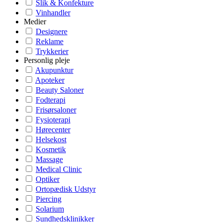
Slik & Konfekture
Vinhandler
Medier
Designere
Reklame
Trykkerier
Personlig pleje
Akupunktur
Apoteker
Beauty Saloner
Fodterapi
Frisørsaloner
Fysioterapi
Hørecenter
Helsekost
Kosmetik
Massage
Medical Clinic
Optiker
Ortopædisk Udstyr
Piercing
Solarium
Sundhedsklinikker