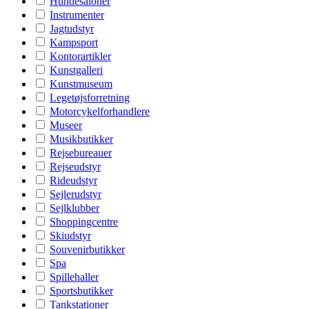
Hundesaloner
Instrumenter
Jagtudstyr
Kampsport
Kontorartikler
Kunstgalleri
Kunstmuseum
Legetøjsforretning
Motorcykelforhandlere
Museer
Musikbutikker
Rejsebureauer
Rejseudstyr
Rideudstyr
Sejlerudstyr
Sejlklubber
Shoppingcentre
Skiudstyr
Souvenirbutikker
Spa
Spillehaller
Sportsbutikker
Tankstationer