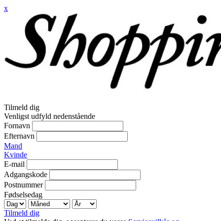
x
Tilmeld dig
Venligst udfyld nedenstående
Fornavn
Efternavn
Mand
Kvinde
E-mail
Adgangskode
Postnummer
Fødselsedag
Tilmeld dig