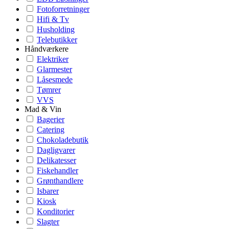
Fotoforretninger
Hifi & Tv
Husholding
Telebutikker
Håndværkere
Elektriker
Glarmester
Låsesmede
Tømrer
VVS
Mad & Vin
Bagerier
Catering
Chokoladebutik
Dagligvarer
Delikatesser
Fiskehandler
Grønthandlere
Isbarer
Kiosk
Konditorier
Slagter