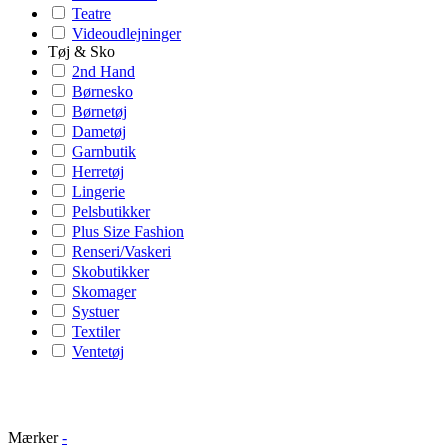
Teatre
Videoudlejninger
Tøj & Sko
2nd Hand
Børnesko
Børnetøj
Dametøj
Garnbutik
Herretøj
Lingerie
Pelsbutikker
Plus Size Fashion
Renseri/Vaskeri
Skobutikker
Skomager
Systuer
Textiler
Ventetøj
Mærker
-