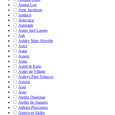
Armor Lux
Arne Jacobsen
Artdeco
Artecnica
Artemide
Asger Juel Larsen
Ash
Ashley Marc Hovelle
Asics
Askø
Aspesi
Astas
Astell & Kern
Astier de Villatte
Astleys Pipe Tobacco
Astoria
Asui
Asus
Atelier Diagonal
Atelier do Saparto
Athena Procopiou
Atsuyo et Akiko