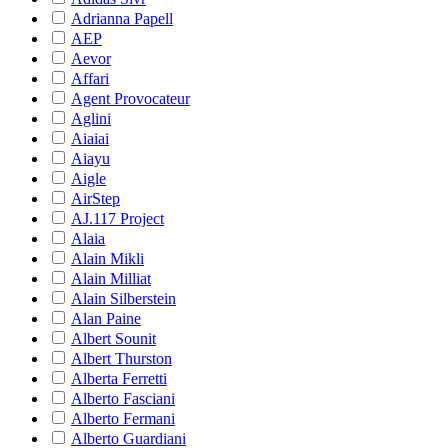
Adrianna Papell
AEP
Aevor
Affari
Agent Provocateur
Aglini
Aiaiai
Aiayu
Aigle
AirStep
AJ.117 Project
Alaia
Alain Mikli
Alain Milliat
Alain Silberstein
Alan Paine
Albert Sounit
Albert Thurston
Alberta Ferretti
Alberto Fasciani
Alberto Fermani
Alberto Guardiani