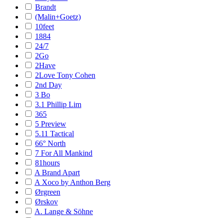
Brandt
(Malin+Goetz)
10feet
1884
24/7
2Go
2Have
2Love Tony Cohen
2nd Day
3 Bo
3.1 Phillip Lim
365
5 Preview
5.11 Tactical
66° North
7 For All Mankind
81hours
A Brand Apart
A Xoco by Anthon Berg
Ørgreen
Ørskov
A. Lange & Söhne