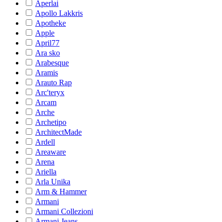
Aperlai
Apollo Lakkris
Apotheke
Apple
April77
Ara sko
Arabesque
Aramis
Arauto Rap
Arc'teryx
Arcam
Arche
Archetipo
ArchitectMade
Ardell
Areaware
Arena
Ariella
Arla Unika
Arm & Hammer
Armani
Armani Collezioni
Armani Jeans