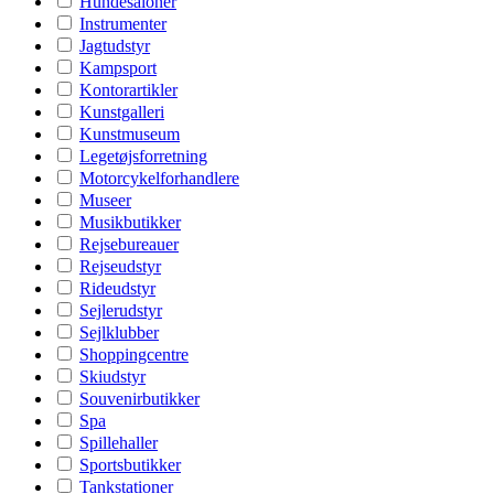
Hundesaloner
Instrumenter
Jagtudstyr
Kampsport
Kontorartikler
Kunstgalleri
Kunstmuseum
Legetøjsforretning
Motorcykelforhandlere
Museer
Musikbutikker
Rejsebureauer
Rejseudstyr
Rideudstyr
Sejlerudstyr
Sejlklubber
Shoppingcentre
Skiudstyr
Souvenirbutikker
Spa
Spillehaller
Sportsbutikker
Tankstationer