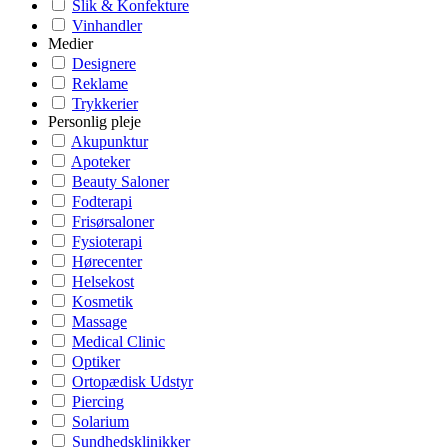
Slik & Konfekture
Vinhandler
Medier
Designere
Reklame
Trykkerier
Personlig pleje
Akupunktur
Apoteker
Beauty Saloner
Fodterapi
Frisørsaloner
Fysioterapi
Hørecenter
Helsekost
Kosmetik
Massage
Medical Clinic
Optiker
Ortopædisk Udstyr
Piercing
Solarium
Sundhedsklinikker