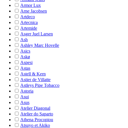
Armor Lux
Arne Jacobsen
Artdeco
Artecnica
Artemide
Asger Juel Larsen
Ash
Ashley Marc Hovelle
Asics
Askø
Aspesi
Astas
Astell & Kern
Astier de Villatte
Astleys Pipe Tobacco
Astoria
Asui
Asus
Atelier Diagonal
Atelier do Saparto
Athena Procopiou
Atsuyo et Akiko