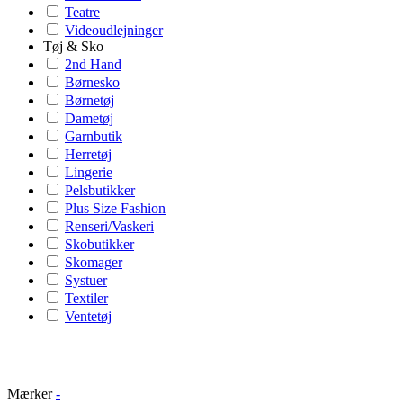
Teatre
Videoudlejninger
Tøj & Sko
2nd Hand
Børnesko
Børnetøj
Dametøj
Garnbutik
Herretøj
Lingerie
Pelsbutikker
Plus Size Fashion
Renseri/Vaskeri
Skobutikker
Skomager
Systuer
Textiler
Ventetøj
Mærker
-