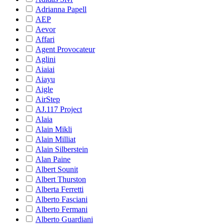
Adrianna Papell
AEP
Aevor
Affari
Agent Provocateur
Aglini
Aiaiai
Aiayu
Aigle
AirStep
AJ.117 Project
Alaia
Alain Mikli
Alain Milliat
Alain Silberstein
Alan Paine
Albert Sounit
Albert Thurston
Alberta Ferretti
Alberto Fasciani
Alberto Fermani
Alberto Guardiani