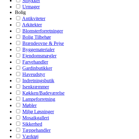
Smykker
Urmager
Bolig
Antikviteter
Arkitekter
Blomsterforretninger
Bolig Tilbehør
Brændeovne & Pejse
Byggematerialer
Ejendomsmægler
Farvehandler
Gardinbutikker
Haveudstyr
Indretningsbutik
Isenkræmmer
Køkken/Badeværelse
Lampeforretning
Møbler
Miljø Løsninger
Mosaikgalleri
Sikkerhed
Tæppehandler
Værktøj