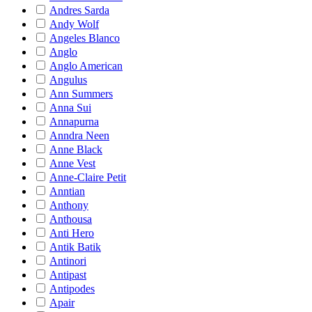
Andres Sarda
Andy Wolf
Angeles Blanco
Anglo
Anglo American
Angulus
Ann Summers
Anna Sui
Annapurna
Anndra Neen
Anne Black
Anne Vest
Anne-Claire Petit
Anntian
Anthony
Anthousa
Anti Hero
Antik Batik
Antinori
Antipast
Antipodes
Apair