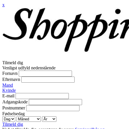
x
Tilmeld dig
Venligst udfyld nedenstående
Fornavn
Efternavn
Mand
Kvinde
E-mail
Adgangskode
Postnummer
Fødselsedag
Tilmeld dig