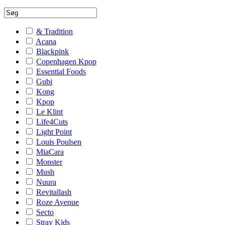
& Tradition
Acana
Blackpink
Copenhagen Kpop
Essential Foods
Gubi
Kong
Kpop
Le Klint
Life4Cuts
Light Point
Louis Poulsen
MiaCara
Monster
Mush
Nuura
Revitallash
Roze Avenue
Secto
Stray Kids