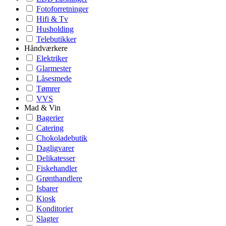
Fotoforretninger
Hifi & Tv
Husholding
Telebutikker
Håndværkere
Elektriker
Glarmester
Låsesmede
Tømrer
VVS
Mad & Vin
Bagerier
Catering
Chokoladebutik
Dagligvarer
Delikatesser
Fiskehandler
Grønthandlere
Isbarer
Kiosk
Konditorier
Slagter