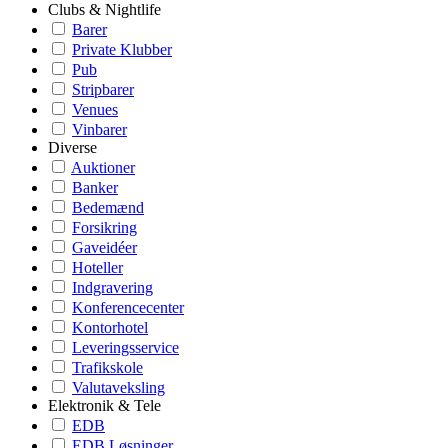
Clubs & Nightlife
Barer
Private Klubber
Pub
Stripbarer
Venues
Vinbarer
Diverse
Auktioner
Banker
Bedemænd
Forsikring
Gaveidéer
Hoteller
Indgravering
Konferencecenter
Kontorhotel
Leveringsservice
Trafikskole
Valutaveksling
Elektronik & Tele
EDB
EDB Løsninger