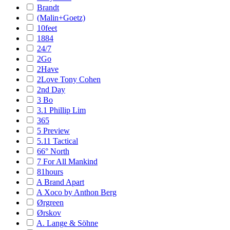
Brandt
(Malin+Goetz)
10feet
1884
24/7
2Go
2Have
2Love Tony Cohen
2nd Day
3 Bo
3.1 Phillip Lim
365
5 Preview
5.11 Tactical
66° North
7 For All Mankind
81hours
A Brand Apart
A Xoco by Anthon Berg
Ørgreen
Ørskov
A. Lange & Söhne