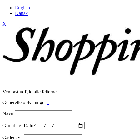
English
Dansk
X
Venligst udfyld alle felterne.
Generelle oplysninger
-
Navn
Grundlagt Dato?
Gadenavn