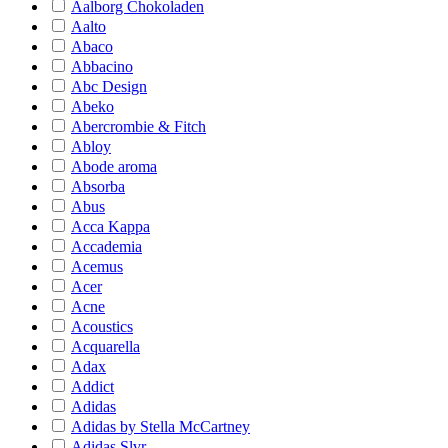
Aalborg Chokoladen
Aalto
Abaco
Abbacino
Abc Design
Abeko
Abercrombie & Fitch
Abloy
Abode aroma
Absorba
Abus
Acca Kappa
Accademia
Acemus
Acer
Acne
Acoustics
Acquarella
Adax
Addict
Adidas
Adidas by Stella McCartney
Adidas Slvr