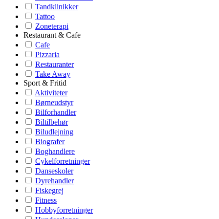
Tandklinikker
Tattoo
Zoneterapi
Restaurant & Cafe
Cafe
Pizzaria
Restauranter
Take Away
Sport & Fritid
Aktiviteter
Børneudstyr
Bilforhandler
Biltilbehør
Biludlejning
Biografer
Boghandlere
Cykelforretninger
Danseskoler
Dyrehandler
Fiskegrej
Fitness
Hobbyforretninger