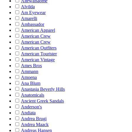
Altewaisaome
Alvilda
Am Eyewear
Amarelli
Ambassador
American Apparel
American Crew
American Crew
American Outfiters
American Tourister
American Vintage
Ames Bros
Ammann
Amoena
Ana Blum
Anastasia Beverly Hills
Anatomicals
Ancient Greek Sandals
Anderson's
Andiata
Andrea Brugi
Andrea Maack
Andreas Hansen