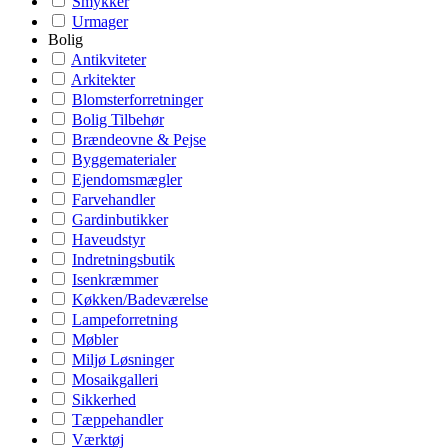
Smykker
Urmager
Bolig
Antikviteter
Arkitekter
Blomsterforretninger
Bolig Tilbehør
Brændeovne & Pejse
Byggematerialer
Ejendomsmægler
Farvehandler
Gardinbutikker
Haveudstyr
Indretningsbutik
Isenkræmmer
Køkken/Badeværelse
Lampeforretning
Møbler
Miljø Løsninger
Mosaikgalleri
Sikkerhed
Tæppehandler
Værktøj