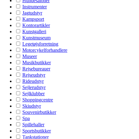
Hundesaloner
Instrumenter
Jagtudstyr
Kampsport
Kontorartikler
Kunstgalleri
Kunstmuseum
Legetøjsforretning
Motorcykelforhandlere
Museer
Musikbutikker
Rejsebureauer
Rejseudstyr
Rideudstyr
Sejlerudstyr
Sejlklubber
Shoppingcentre
Skiudstyr
Souvenirbutikker
Spa
Spillehaller
Sportsbutikker
Tankstationer