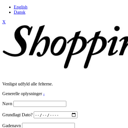
English
Dansk
X
Venligst udfyld alle felterne.
Generelle oplysninger
-
Navn
Grundlagt Dato?
Gadenavn