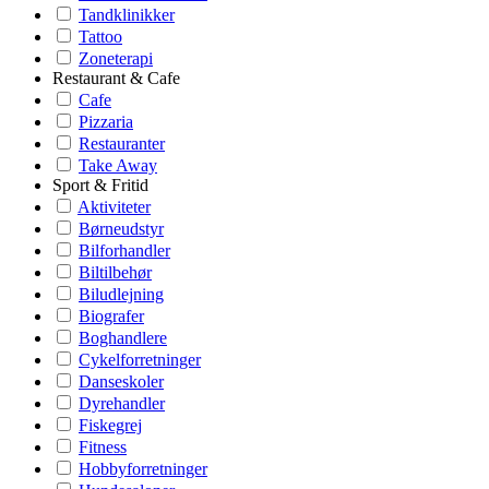
Tandklinikker
Tattoo
Zoneterapi
Restaurant & Cafe
Cafe
Pizzaria
Restauranter
Take Away
Sport & Fritid
Aktiviteter
Børneudstyr
Bilforhandler
Biltilbehør
Biludlejning
Biografer
Boghandlere
Cykelforretninger
Danseskoler
Dyrehandler
Fiskegrej
Fitness
Hobbyforretninger