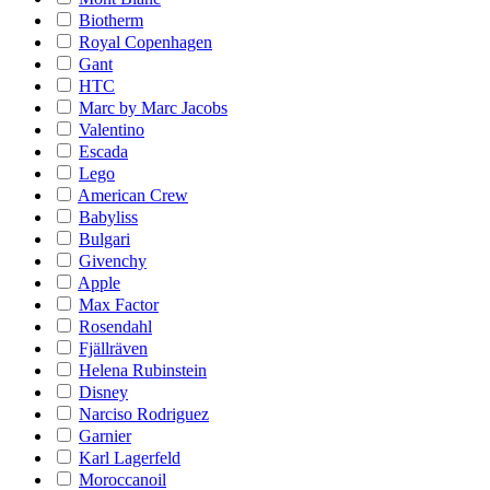
Biotherm
Royal Copenhagen
Gant
HTC
Marc by Marc Jacobs
Valentino
Escada
Lego
American Crew
Babyliss
Bulgari
Givenchy
Apple
Max Factor
Rosendahl
Fjällräven
Helena Rubinstein
Disney
Narciso Rodriguez
Garnier
Karl Lagerfeld
Moroccanoil