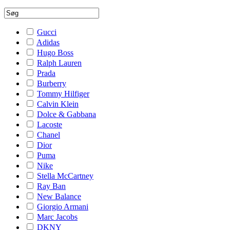
Gucci
Adidas
Hugo Boss
Ralph Lauren
Prada
Burberry
Tommy Hilfiger
Calvin Klein
Dolce & Gabbana
Lacoste
Chanel
Dior
Puma
Nike
Stella McCartney
Ray Ban
New Balance
Giorgio Armani
Marc Jacobs
DKNY