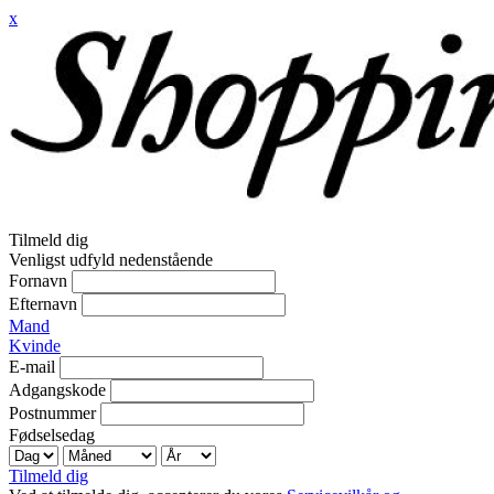
x
Tilmeld dig
Venligst udfyld nedenstående
Fornavn
Efternavn
Mand
Kvinde
E-mail
Adgangskode
Postnummer
Fødselsedag
Tilmeld dig