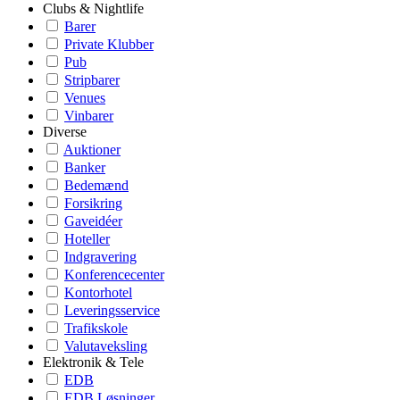
Clubs & Nightlife
Barer
Private Klubber
Pub
Stripbarer
Venues
Vinbarer
Diverse
Auktioner
Banker
Bedemænd
Forsikring
Gaveidéer
Hoteller
Indgravering
Konferencecenter
Kontorhotel
Leveringsservice
Trafikskole
Valutaveksling
Elektronik & Tele
EDB
EDB Løsninger