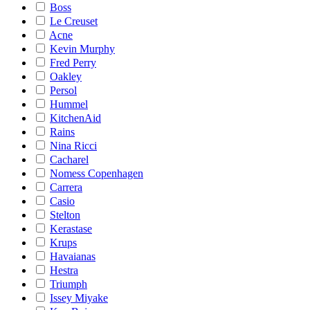
Boss
Le Creuset
Acne
Kevin Murphy
Fred Perry
Oakley
Persol
Hummel
KitchenAid
Rains
Nina Ricci
Cacharel
Nomess Copenhagen
Carrera
Casio
Stelton
Kerastase
Krups
Havaianas
Hestra
Triumph
Issey Miyake