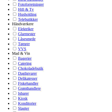
Fotoforretninger
Hifi & Tv
Husholding
Telebutikker
Håndværkere
Elektriker
Glarmester
Låsesmede
Tømrer
VVS
Mad & Vin
Bagerier
Catering
Chokoladebutik
Dagligvarer
Delikatesser
Fiskehandler
Grønthandlere
Isbarer
Kiosk
Konditorier
Slagter