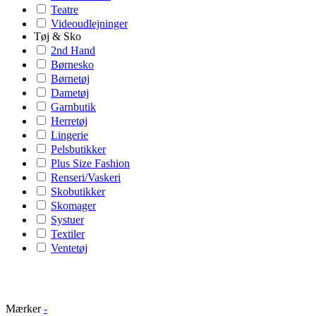
Teatre
Videoudlejninger
Tøj & Sko
2nd Hand
Børnesko
Børnetøj
Dametøj
Garnbutik
Herretøj
Lingerie
Pelsbutikker
Plus Size Fashion
Renseri/Vaskeri
Skobutikker
Skomager
Systuer
Textiler
Ventetøj
Mærker
-