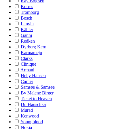
Kay Bojesen
Korres
Tromborg
Bosch
Lanvin
Kähler
Ganni
Redken
Dyrberg Kern
Karmameju
Clarks
Clinique
Armani
Helly Hansen
Cartier
Samsøe & Samsøe
By Malene Birger
Ticket to Heaven
Dr. Hauschka
Murad
Kenwood
Youngblood
Nokia