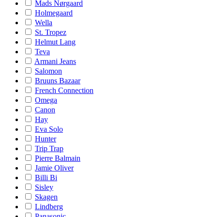
Mads Nørgaard
Holmegaard
Wella
St. Tropez
Helmut Lang
Teva
Armani Jeans
Salomon
Bruuns Bazaar
French Connection
Omega
Canon
Hay
Eva Solo
Hunter
Trip Trap
Pierre Balmain
Jamie Oliver
Billi Bi
Sisley
Skagen
Lindberg
Panasonic