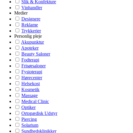
Slik & Konfekture
Vinhandler
Medier
Designere
Reklame
Trykkerier
Personlig pleje
Akupunktur
Apoteker
Beauty Saloner
Fodterapi
Frisørsaloner
Fysioterapi
Hørecenter
Helsekost
Kosmetik
Massage
Medical Clinic
Optiker
Ortopædisk Udstyr
Piercing
Solarium
Sundhedsklinikker