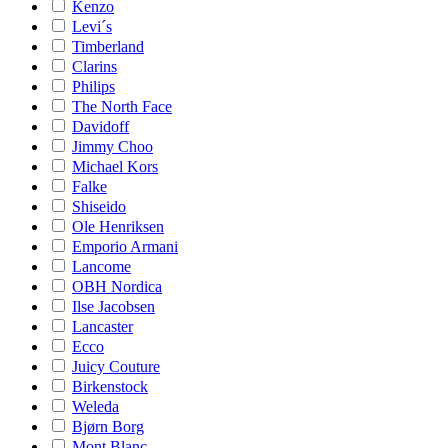
Kenzo
Levi´s
Timberland
Clarins
Philips
The North Face
Davidoff
Jimmy Choo
Michael Kors
Falke
Shiseido
Ole Henriksen
Emporio Armani
Lancome
OBH Nordica
Ilse Jacobsen
Lancaster
Ecco
Juicy Couture
Birkenstock
Weleda
Bjørn Borg
Mont Blanc