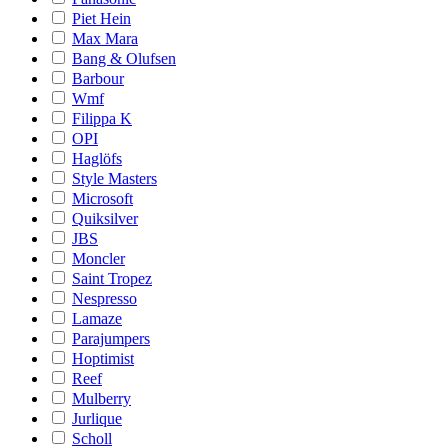
Piet Hein
Max Mara
Bang & Olufsen
Barbour
Wmf
Filippa K
OPI
Haglöfs
Style Masters
Microsoft
Quiksilver
JBS
Moncler
Saint Tropez
Nespresso
Lamaze
Parajumpers
Hoptimist
Reef
Mulberry
Jurlique
Scholl