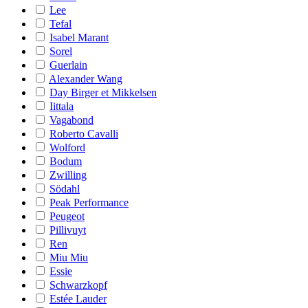
Lee
Tefal
Isabel Marant
Sorel
Guerlain
Alexander Wang
Day Birger et Mikkelsen
Iittala
Vagabond
Roberto Cavalli
Wolford
Bodum
Zwilling
Södahl
Peak Performance
Peugeot
Pillivuyt
Ren
Miu Miu
Essie
Schwarzkopf
Estée Lauder