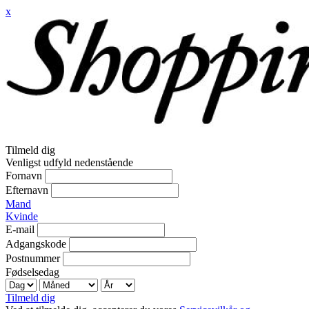
x
Tilmeld dig
Venligst udfyld nedenstående
Fornavn
Efternavn
Mand
Kvinde
E-mail
Adgangskode
Postnummer
Fødselsedag
Tilmeld dig