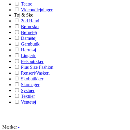
Teatre
Videoudlejninger
Tøj & Sko
2nd Hand
Børnesko
Børnetøj
Dametøj
Garnbutik
Herretøj
Lingerie
Pelsbutikker
Plus Size Fashion
Renseri/Vaskeri
Skobutikker
Skomager
Systuer
Textiler
Ventetøj
Mærker
-