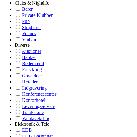
Clubs & Nightlife
Barer
Private Klubber
Pub
Stripbarer
Venues
Vinbarer
Diverse
Auktioner
Banker
Bedemænd
Forsikring
Gaveidéer
Hoteller
Indgravering
Konferencecenter
Kontorhotel
Leveringsservice
Trafikskole
Valutaveksling
Elektronik & Tele
EDB
EDB Løsninger