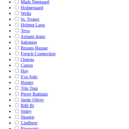
Mads Nørgaard
Holmegaard
Wella
St. Tropez
Helmut Lang
Teva
Armani Jeans
Salomon
Bruuns Bazaar
French Connection
Omega
Canon
Hay
Eva Solo
Hunter
Trip Trap
Pierre Balmain
Jamie Oliver
Billi Bi
Sisley
Skagen
Lindberg
Panasonic