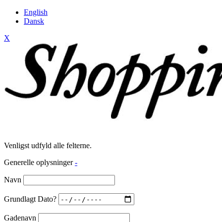
English
Dansk
X
Venligst udfyld alle felterne.
Generelle oplysninger
-
Navn
Grundlagt Dato?
Gadenavn