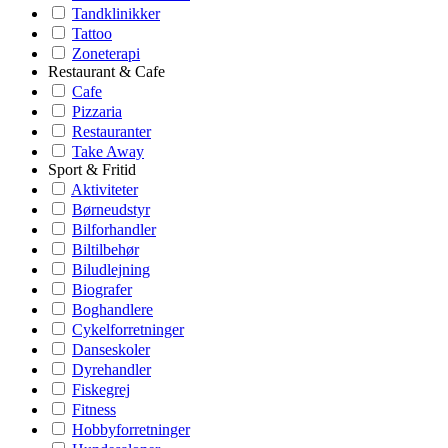
Tandklinikker
Tattoo
Zoneterapi
Restaurant & Cafe
Cafe
Pizzaria
Restauranter
Take Away
Sport & Fritid
Aktiviteter
Børneudstyr
Bilforhandler
Biltilbehør
Biludlejning
Biografer
Boghandlere
Cykelforretninger
Danseskoler
Dyrehandler
Fiskegrej
Fitness
Hobbyforretninger