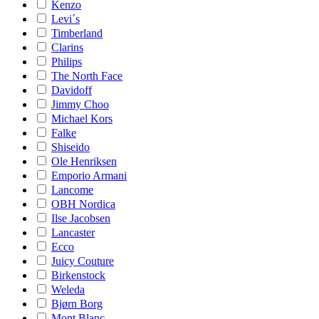
Kenzo
Levi´s
Timberland
Clarins
Philips
The North Face
Davidoff
Jimmy Choo
Michael Kors
Falke
Shiseido
Ole Henriksen
Emporio Armani
Lancome
OBH Nordica
Ilse Jacobsen
Lancaster
Ecco
Juicy Couture
Birkenstock
Weleda
Bjørn Borg
Mont Blanc