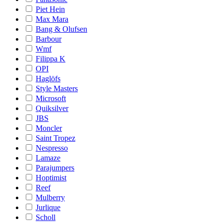
Piet Hein
Max Mara
Bang & Olufsen
Barbour
Wmf
Filippa K
OPI
Haglöfs
Style Masters
Microsoft
Quiksilver
JBS
Moncler
Saint Tropez
Nespresso
Lamaze
Parajumpers
Hoptimist
Reef
Mulberry
Jurlique
Scholl