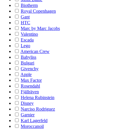
Biotherm
Royal Copenhagen
Gant
HTC
Marc by Marc Jacobs
Valentino
Escada
Lego
American Crew
Babyliss
Bulgari
Givenchy
Apple
Max Factor
Rosendahl
Fjällräven
Helena Rubinstein
Disney
Narciso Rodriguez
Garnier
Karl Lagerfeld
Moroccanoil