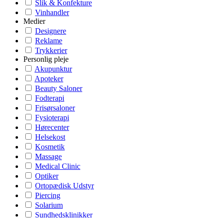
Slik & Konfekture
Vinhandler
Medier
Designere
Reklame
Trykkerier
Personlig pleje
Akupunktur
Apoteker
Beauty Saloner
Fodterapi
Frisørsaloner
Fysioterapi
Hørecenter
Helsekost
Kosmetik
Massage
Medical Clinic
Optiker
Ortopædisk Udstyr
Piercing
Solarium
Sundhedsklinikker