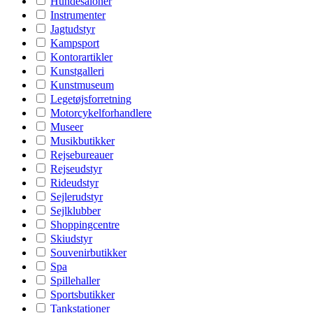
Hundesaloner
Instrumenter
Jagtudstyr
Kampsport
Kontorartikler
Kunstgalleri
Kunstmuseum
Legetøjsforretning
Motorcykelforhandlere
Museer
Musikbutikker
Rejsebureauer
Rejseudstyr
Rideudstyr
Sejlerudstyr
Sejlklubber
Shoppingcentre
Skiudstyr
Souvenirbutikker
Spa
Spillehaller
Sportsbutikker
Tankstationer