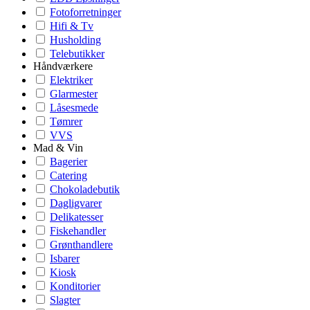
Fotoforretninger
Hifi & Tv
Husholding
Telebutikker
Håndværkere
Elektriker
Glarmester
Låsesmede
Tømrer
VVS
Mad & Vin
Bagerier
Catering
Chokoladebutik
Dagligvarer
Delikatesser
Fiskehandler
Grønthandlere
Isbarer
Kiosk
Konditorier
Slagter