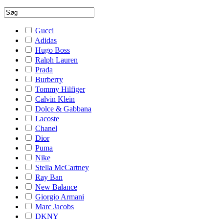
Gucci
Adidas
Hugo Boss
Ralph Lauren
Prada
Burberry
Tommy Hilfiger
Calvin Klein
Dolce & Gabbana
Lacoste
Chanel
Dior
Puma
Nike
Stella McCartney
Ray Ban
New Balance
Giorgio Armani
Marc Jacobs
DKNY