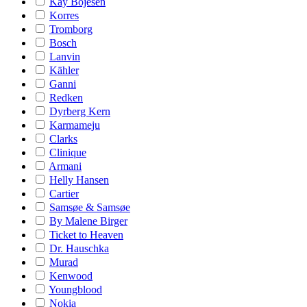
Kay Bojesen
Korres
Tromborg
Bosch
Lanvin
Kähler
Ganni
Redken
Dyrberg Kern
Karmameju
Clarks
Clinique
Armani
Helly Hansen
Cartier
Samsøe & Samsøe
By Malene Birger
Ticket to Heaven
Dr. Hauschka
Murad
Kenwood
Youngblood
Nokia