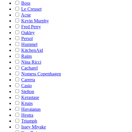
Boss
Le Creuset
Acne
Kevin Murphy
Fred Perry
Oakley
Persol
Hummel
KitchenAid
Rains
Nina Ricci
Cacharel
Nomess Copenhagen
Carrera
Casio
Stelton
Kerastase
Krups
Havaianas
Hestra
Triumph
Issey Miyake