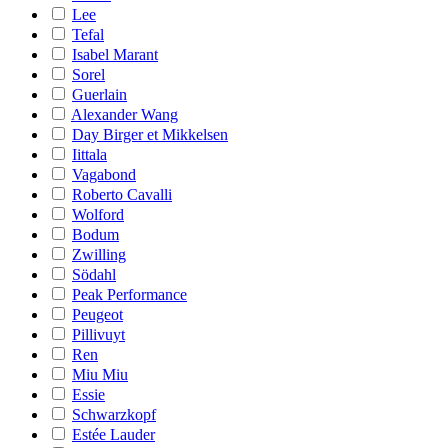
Lee
Tefal
Isabel Marant
Sorel
Guerlain
Alexander Wang
Day Birger et Mikkelsen
Iittala
Vagabond
Roberto Cavalli
Wolford
Bodum
Zwilling
Södahl
Peak Performance
Peugeot
Pillivuyt
Ren
Miu Miu
Essie
Schwarzkopf
Estée Lauder