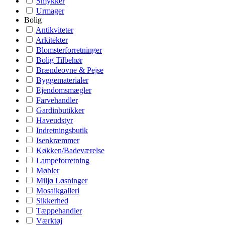
Smykker
Urmager
Bolig
Antikviteter
Arkitekter
Blomsterforretninger
Bolig Tilbehør
Brændeovne & Pejse
Byggematerialer
Ejendomsmægler
Farvehandler
Gardinbutikker
Haveudstyr
Indretningsbutik
Isenkræmmer
Køkken/Badeværelse
Lampeforretning
Møbler
Miljø Løsninger
Mosaikgalleri
Sikkerhed
Tæppehandler
Værktøj