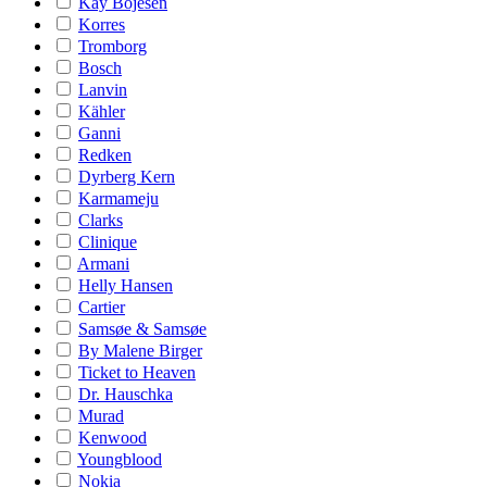
Kay Bojesen
Korres
Tromborg
Bosch
Lanvin
Kähler
Ganni
Redken
Dyrberg Kern
Karmameju
Clarks
Clinique
Armani
Helly Hansen
Cartier
Samsøe & Samsøe
By Malene Birger
Ticket to Heaven
Dr. Hauschka
Murad
Kenwood
Youngblood
Nokia