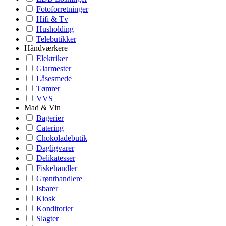
Fotoforretninger
Hifi & Tv
Husholding
Telebutikker
Håndværkere
Elektriker
Glarmester
Låsesmede
Tømrer
VVS
Mad & Vin
Bagerier
Catering
Chokoladebutik
Dagligvarer
Delikatesser
Fiskehandler
Grønthandlere
Isbarer
Kiosk
Konditorier
Slagter