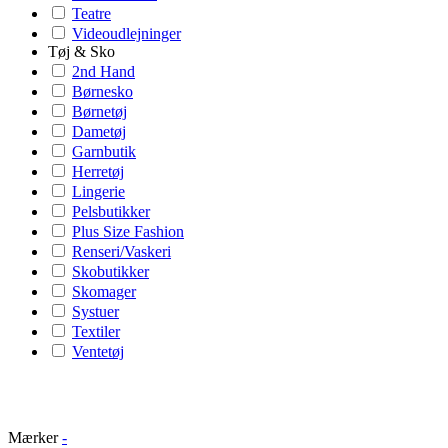
Teatre
Videoudlejninger
Tøj & Sko
2nd Hand
Børnesko
Børnetøj
Dametøj
Garnbutik
Herretøj
Lingerie
Pelsbutikker
Plus Size Fashion
Renseri/Vaskeri
Skobutikker
Skomager
Systuer
Textiler
Ventetøj
Mærker
-