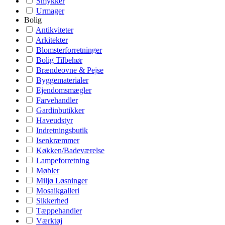
Smykker
Urmager
Bolig
Antikviteter
Arkitekter
Blomsterforretninger
Bolig Tilbehør
Brændeovne & Pejse
Byggematerialer
Ejendomsmægler
Farvehandler
Gardinbutikker
Haveudstyr
Indretningsbutik
Isenkræmmer
Køkken/Badeværelse
Lampeforretning
Møbler
Miljø Løsninger
Mosaikgalleri
Sikkerhed
Tæppehandler
Værktøj