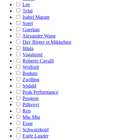
Lee
Tefal
Isabel Marant
Sorel
Guerlain
Alexander Wang
Day Birger et Mikkelsen
Iittala
Vagabond
Roberto Cavalli
Wolford
Bodum
Zwilling
Södahl
Peak Performance
Peugeot
Pillivuyt
Ren
Miu Miu
Essie
Schwarzkopf
Estée Lauder