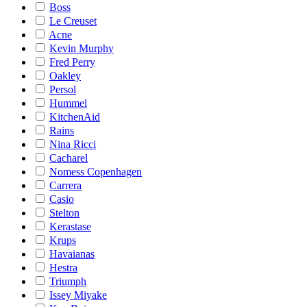
Boss
Le Creuset
Acne
Kevin Murphy
Fred Perry
Oakley
Persol
Hummel
KitchenAid
Rains
Nina Ricci
Cacharel
Nomess Copenhagen
Carrera
Casio
Stelton
Kerastase
Krups
Havaianas
Hestra
Triumph
Issey Miyake