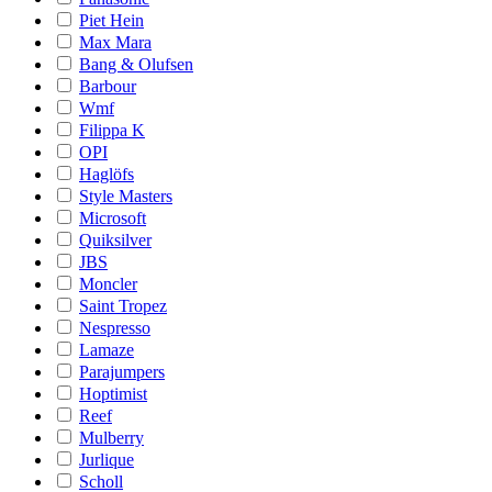
Piet Hein
Max Mara
Bang & Olufsen
Barbour
Wmf
Filippa K
OPI
Haglöfs
Style Masters
Microsoft
Quiksilver
JBS
Moncler
Saint Tropez
Nespresso
Lamaze
Parajumpers
Hoptimist
Reef
Mulberry
Jurlique
Scholl