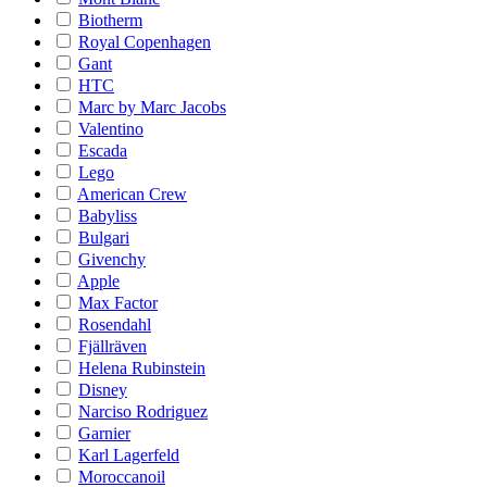
Biotherm
Royal Copenhagen
Gant
HTC
Marc by Marc Jacobs
Valentino
Escada
Lego
American Crew
Babyliss
Bulgari
Givenchy
Apple
Max Factor
Rosendahl
Fjällräven
Helena Rubinstein
Disney
Narciso Rodriguez
Garnier
Karl Lagerfeld
Moroccanoil