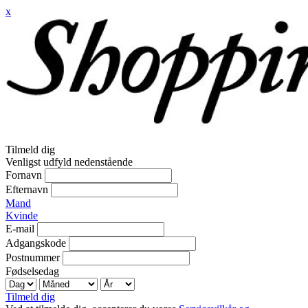
x
Tilmeld dig
Venligst udfyld nedenstående
Fornavn
Efternavn
Mand
Kvinde
E-mail
Adgangskode
Postnummer
Fødselsedag
Tilmeld dig