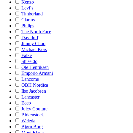
Kenzo
Levi´s
Timberland
Clarins
Philips
The North Face
Davidoff
Jimmy Choo
Michael Kors
Falke
Shiseido
Ole Henriksen
Emporio Armani
Lancome
OBH Nordica
Ilse Jacobsen
Lancaster
Ecco
Juicy Couture
Birkenstock
Weleda
Bjørn Borg
Mont Blanc