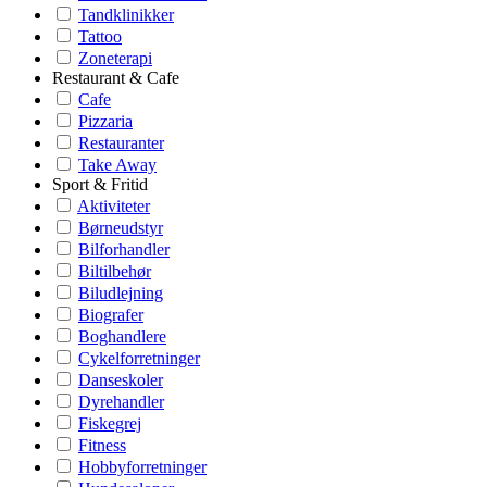
Tandklinikker
Tattoo
Zoneterapi
Restaurant & Cafe
Cafe
Pizzaria
Restauranter
Take Away
Sport & Fritid
Aktiviteter
Børneudstyr
Bilforhandler
Biltilbehør
Biludlejning
Biografer
Boghandlere
Cykelforretninger
Danseskoler
Dyrehandler
Fiskegrej
Fitness
Hobbyforretninger