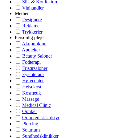
Slik & Konfekture
Vinhandler
Medier
Designere
Reklame
Trykkerier
Personlig pleje
Akupunktur
Apoteker
Beauty Saloner
Fodterapi
Frisørsaloner
Fysioterapi
Hørecenter
Helsekost
Kosmetik
Massage
Medical Clinic
Optiker
Ortopædisk Udstyr
Piercing
Solarium
Sundhedsklinikker