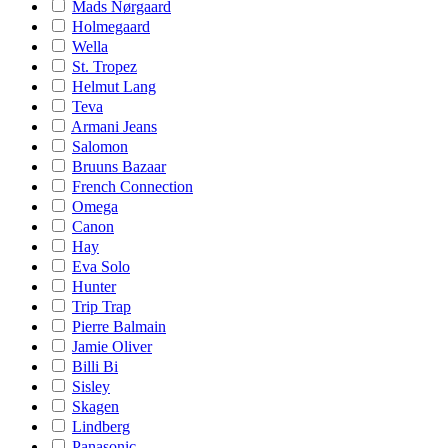
Mads Nørgaard
Holmegaard
Wella
St. Tropez
Helmut Lang
Teva
Armani Jeans
Salomon
Bruuns Bazaar
French Connection
Omega
Canon
Hay
Eva Solo
Hunter
Trip Trap
Pierre Balmain
Jamie Oliver
Billi Bi
Sisley
Skagen
Lindberg
Panasonic