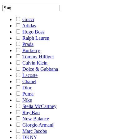
Gucci
Adidas
Hugo Boss
Ralph Lauren
Prada
Burberry
Tommy Hilfiger
Calvin Klein
Dolce & Gabbana
Lacoste
Chanel
Dior
Puma
Nike
Stella McCartney
Ray Ban
New Balance
Giorgio Armani
Marc Jacobs
DKNY