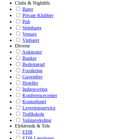
Clubs & Nightlife
Barer
Private Klubber
Pub
Stripbarer
Venues
Vinbarer
Diverse
Auktioner
Banker
Bedemænd
Forsikring
Gaveidéer
Hoteller
Indgravering
Konferencecenter
Kontorhotel
Leveringsservice
Trafikskole
Valutaveksling
Elektronik & Tele
EDB
EDB Løsninger