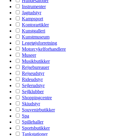
Hundesaloner
Instrumenter
Jagtudstyr
Kampsport
Kontorartikler
Kunstgalleri
Kunstmuseum
Legetøjsforretning
Motorcykelforhandlere
Museer
Musikbutikker
Rejsebureauer
Rejseudstyr
Rideudstyr
Sejlerudstyr
Sejlklubber
Shoppingcentre
Skiudstyr
Souvenirbutikker
Spa
Spillehaller
Sportsbutikker
Tankstationer