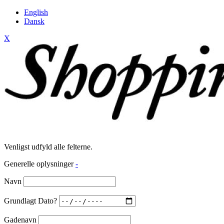
English
Dansk
X
Venligst udfyld alle felterne.
Generelle oplysninger
-
Navn
Grundlagt Dato?
Gadenavn