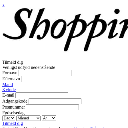
x
Tilmeld dig
Venligst udfyld nedenstående
Fornavn
Efternavn
Mand
Kvinde
E-mail
Adgangskode
Postnummer
Fødselsedag
Tilmeld dig