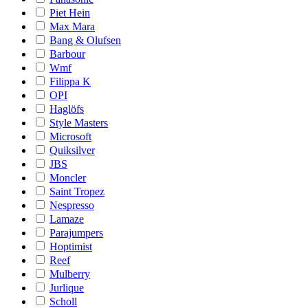
Piet Hein
Max Mara
Bang & Olufsen
Barbour
Wmf
Filippa K
OPI
Haglöfs
Style Masters
Microsoft
Quiksilver
JBS
Moncler
Saint Tropez
Nespresso
Lamaze
Parajumpers
Hoptimist
Reef
Mulberry
Jurlique
Scholl