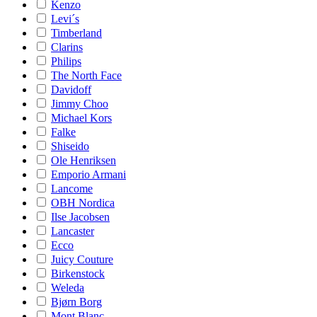
Kenzo
Levi´s
Timberland
Clarins
Philips
The North Face
Davidoff
Jimmy Choo
Michael Kors
Falke
Shiseido
Ole Henriksen
Emporio Armani
Lancome
OBH Nordica
Ilse Jacobsen
Lancaster
Ecco
Juicy Couture
Birkenstock
Weleda
Bjørn Borg
Mont Blanc