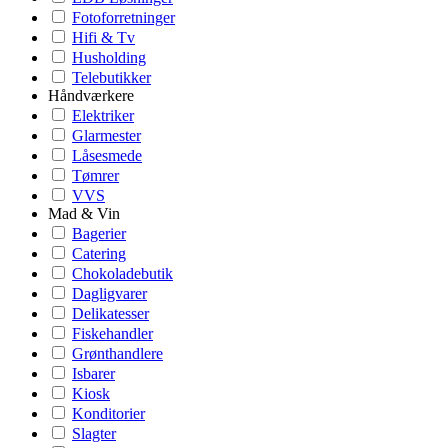
Fotoforretninger
Hifi & Tv
Husholding
Telebutikker
Håndværkere
Elektriker
Glarmester
Låsesmede
Tømrer
VVS
Mad & Vin
Bagerier
Catering
Chokoladebutik
Dagligvarer
Delikatesser
Fiskehandler
Grønthandlere
Isbarer
Kiosk
Konditorier
Slagter