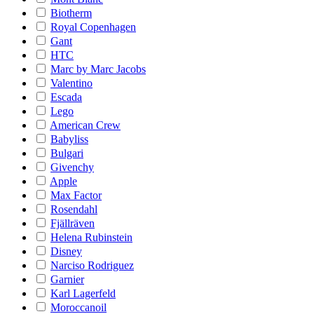
Biotherm
Royal Copenhagen
Gant
HTC
Marc by Marc Jacobs
Valentino
Escada
Lego
American Crew
Babyliss
Bulgari
Givenchy
Apple
Max Factor
Rosendahl
Fjällräven
Helena Rubinstein
Disney
Narciso Rodriguez
Garnier
Karl Lagerfeld
Moroccanoil