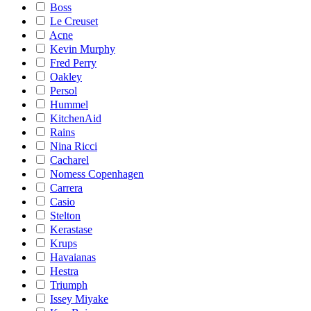
Boss
Le Creuset
Acne
Kevin Murphy
Fred Perry
Oakley
Persol
Hummel
KitchenAid
Rains
Nina Ricci
Cacharel
Nomess Copenhagen
Carrera
Casio
Stelton
Kerastase
Krups
Havaianas
Hestra
Triumph
Issey Miyake