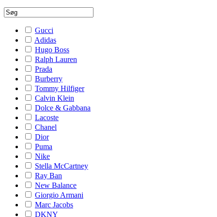
Gucci
Adidas
Hugo Boss
Ralph Lauren
Prada
Burberry
Tommy Hilfiger
Calvin Klein
Dolce & Gabbana
Lacoste
Chanel
Dior
Puma
Nike
Stella McCartney
Ray Ban
New Balance
Giorgio Armani
Marc Jacobs
DKNY