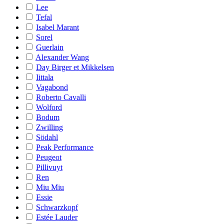
Lee
Tefal
Isabel Marant
Sorel
Guerlain
Alexander Wang
Day Birger et Mikkelsen
Iittala
Vagabond
Roberto Cavalli
Wolford
Bodum
Zwilling
Södahl
Peak Performance
Peugeot
Pillivuyt
Ren
Miu Miu
Essie
Schwarzkopf
Estée Lauder