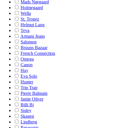
Mads Nørgaard
Holmegaard
Wella
St. Tropez
Helmut Lang
Teva
Armani Jeans
Salomon
Bruuns Bazaar
French Connection
Omega
Canon
Hay
Eva Solo
Hunter
Trip Trap
Pierre Balmain
Jamie Oliver
Billi Bi
Sisley
Skagen
Lindberg
Panasonic