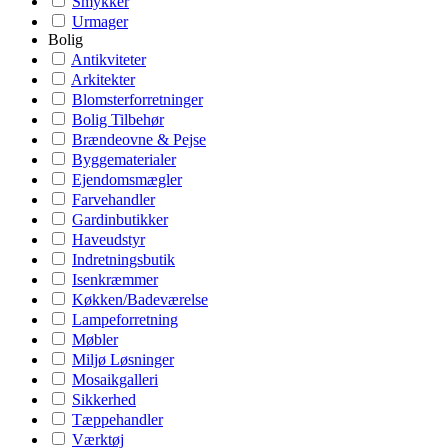
Smykker
Urmager
Bolig
Antikviteter
Arkitekter
Blomsterforretninger
Bolig Tilbehør
Brændeovne & Pejse
Byggematerialer
Ejendomsmægler
Farvehandler
Gardinbutikker
Haveudstyr
Indretningsbutik
Isenkræmmer
Køkken/Badeværelse
Lampeforretning
Møbler
Miljø Løsninger
Mosaikgalleri
Sikkerhed
Tæppehandler
Værktøj