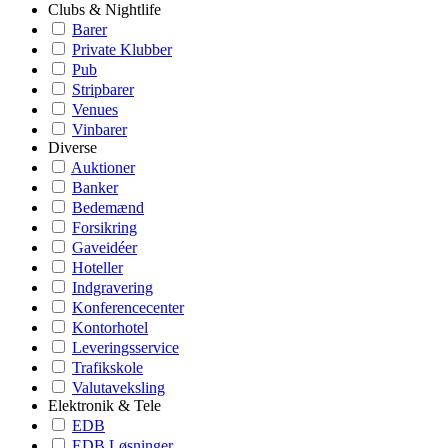
Clubs & Nightlife
Barer
Private Klubber
Pub
Stripbarer
Venues
Vinbarer
Diverse
Auktioner
Banker
Bedemænd
Forsikring
Gaveidéer
Hoteller
Indgravering
Konferencecenter
Kontorhotel
Leveringsservice
Trafikskole
Valutaveksling
Elektronik & Tele
EDB
EDB Løsninger