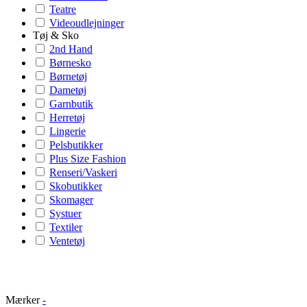
Teatre
Videoudlejninger
Tøj & Sko
2nd Hand
Børnesko
Børnetøj
Dametøj
Garnbutik
Herretøj
Lingerie
Pelsbutikker
Plus Size Fashion
Renseri/Vaskeri
Skobutikker
Skomager
Systuer
Textiler
Ventetøj
Mærker
-