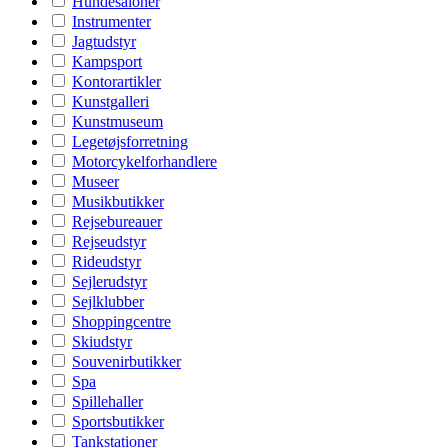
Hundesaloner
Instrumenter
Jagtudstyr
Kampsport
Kontorartikler
Kunstgalleri
Kunstmuseum
Legetøjsforretning
Motorcykelforhandlere
Museer
Musikbutikker
Rejsebureauer
Rejseudstyr
Rideudstyr
Sejlerudstyr
Sejlklubber
Shoppingcentre
Skiudstyr
Souvenirbutikker
Spa
Spillehaller
Sportsbutikker
Tankstationer