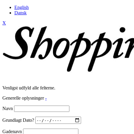
English
Dansk
X
Venligst udfyld alle felterne.
Generelle oplysninger
-
Navn
Grundlagt Dato?
Gadenavn