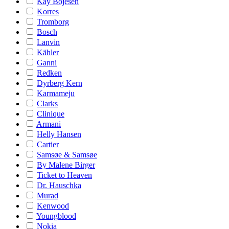
Kay Bojesen
Korres
Tromborg
Bosch
Lanvin
Kähler
Ganni
Redken
Dyrberg Kern
Karmameju
Clarks
Clinique
Armani
Helly Hansen
Cartier
Samsøe & Samsøe
By Malene Birger
Ticket to Heaven
Dr. Hauschka
Murad
Kenwood
Youngblood
Nokia