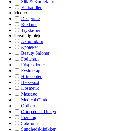
Slik & Konfekture
Vinhandler
Medier
Designere
Reklame
Trykkerier
Personlig pleje
Akupunktur
Apoteker
Beauty Saloner
Fodterapi
Frisørsaloner
Fysioterapi
Hørecenter
Helsekost
Kosmetik
Massage
Medical Clinic
Optiker
Ortopædisk Udstyr
Piercing
Solarium
Sundhedsklinikker