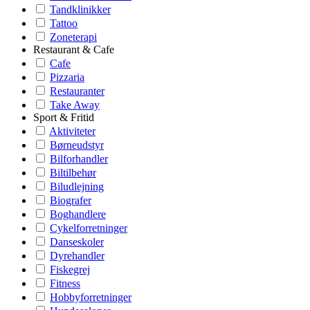
Tandklinikker
Tattoo
Zoneterapi
Restaurant & Cafe
Cafe
Pizzaria
Restauranter
Take Away
Sport & Fritid
Aktiviteter
Børneudstyr
Bilforhandler
Biltilbehør
Biludlejning
Biografer
Boghandlere
Cykelforretninger
Danseskoler
Dyrehandler
Fiskegrej
Fitness
Hobbyforretninger