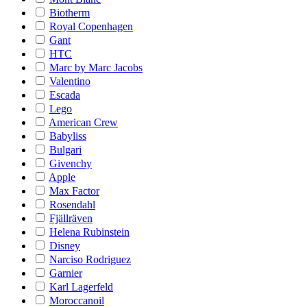
Biotherm
Royal Copenhagen
Gant
HTC
Marc by Marc Jacobs
Valentino
Escada
Lego
American Crew
Babyliss
Bulgari
Givenchy
Apple
Max Factor
Rosendahl
Fjällräven
Helena Rubinstein
Disney
Narciso Rodriguez
Garnier
Karl Lagerfeld
Moroccanoil