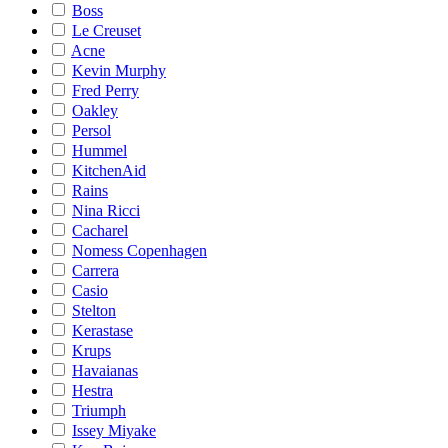
Boss
Le Creuset
Acne
Kevin Murphy
Fred Perry
Oakley
Persol
Hummel
KitchenAid
Rains
Nina Ricci
Cacharel
Nomess Copenhagen
Carrera
Casio
Stelton
Kerastase
Krups
Havaianas
Hestra
Triumph
Issey Miyake