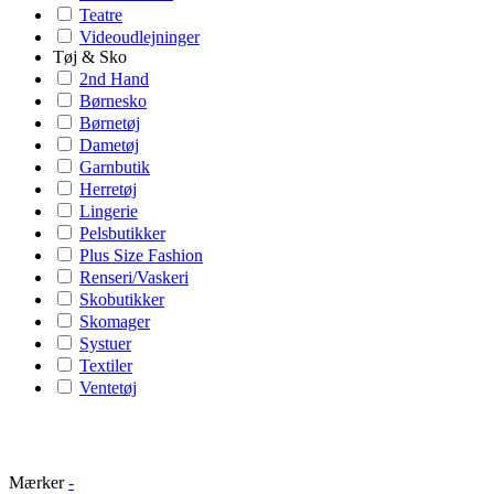
Teatre
Videoudlejninger
Tøj & Sko
2nd Hand
Børnesko
Børnetøj
Dametøj
Garnbutik
Herretøj
Lingerie
Pelsbutikker
Plus Size Fashion
Renseri/Vaskeri
Skobutikker
Skomager
Systuer
Textiler
Ventetøj
Mærker
-