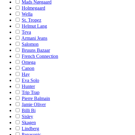
Mads Nørgaard
Holmegaard
Wella
St. Tropez
Helmut Lang
Teva
Armani Jeans
Salomon
Bruuns Bazaar
French Connection
Omega
Canon
Hay
Eva Solo
Hunter
Trip Trap
Pierre Balmain
Jamie Oliver
Billi Bi
Sisley
Skagen
Lindberg
Panasonic