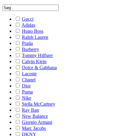
Gucci
Adidas
Hugo Boss
Ralph Lauren
Prada
Burberry
Tommy Hilfiger
Calvin Klein
Dolce & Gabbana
Lacoste
Chanel
Dior
Puma
Nike
Stella McCartney
Ray Ban
New Balance
Giorgio Armani
Marc Jacobs
DKNY