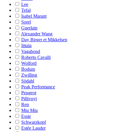
Lee
Tefal
Isabel Marant
Sorel
Guerlain
Alexander Wang
Day Birger et Mikkelsen
Iittala
Vagabond
Roberto Cavalli
Wolford
Bodum
Zwilling
Södahl
Peak Performance
Peugeot
Pillivuyt
Ren
Miu Miu
Essie
Schwarzkopf
Estée Lauder