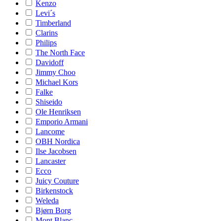
Kenzo
Levi´s
Timberland
Clarins
Philips
The North Face
Davidoff
Jimmy Choo
Michael Kors
Falke
Shiseido
Ole Henriksen
Emporio Armani
Lancome
OBH Nordica
Ilse Jacobsen
Lancaster
Ecco
Juicy Couture
Birkenstock
Weleda
Bjørn Borg
Mont Blanc