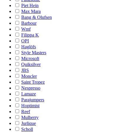
Piet Hein
Max Mara
Bang & Olufsen
Barbour
Wmf
Filippa K
OPI
Haglöfs
Style Masters
Microsoft
Quiksilver
JBS
Moncler
Saint Tropez
Nespresso
Lamaze
Parajumpers
Hoptimist
Reef
Mulberry
Jurlique
Scholl