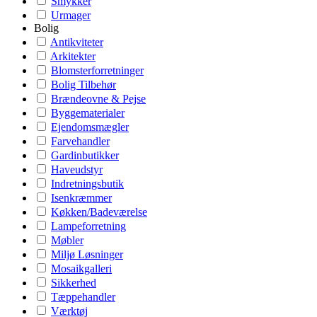
Smykker
Urmager
Bolig
Antikviteter
Arkitekter
Blomsterforretninger
Bolig Tilbehør
Brændeovne & Pejse
Byggematerialer
Ejendomsmægler
Farvehandler
Gardinbutikker
Haveudstyr
Indretningsbutik
Isenkræmmer
Køkken/Badeværelse
Lampeforretning
Møbler
Miljø Løsninger
Mosaikgalleri
Sikkerhed
Tæppehandler
Værktøj