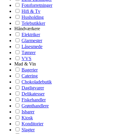
Fotoforretninger
Hifi & Tv
Husholding
Telebutikker
Håndværkere
Elektriker
Glarmester
Låsesmede
Tømrer
VVS
Mad & Vin
Bagerier
Catering
Chokoladebutik
Dagligvarer
Delikatesser
Fiskehandler
Grønthandlere
Isbarer
Kiosk
Konditorier
Slagter