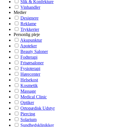
Slik & Konfekture
Vinhandler
Medier
Designere
Reklame
Trykkerier
Personlig pleje
Akupunktur
Apoteker
Beauty Saloner
Fodterapi
Frisørsaloner
Fysioterapi
Hørecenter
Helsekost
Kosmetik
Massage
Medical Clinic
Optiker
Ortopædisk Udstyr
Piercing
Solarium
Sundhedsklinikker