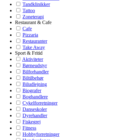
Tandklinikker
Tattoo
Zoneterapi
Restaurant & Cafe
Cafe
Pizzaria
Restauranter
Take Away
Sport & Fritid
Aktiviteter
Børneudstyr
Bilforhandler
Biltilbehør
Biludlejning
Biografer
Boghandlere
Cykelforretninger
Danseskoler
Dyrehandler
Fiskegrej
Fitness
Hobbyforretninger