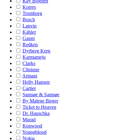
Kay Bojesen
Korres
Tromborg
Bosch
Lanvin
Kähler
Ganni
Redken
Dyrberg Kern
Karmameju
Clarks
Clinique
Armani
Helly Hansen
Cartier
Samsøe & Samsøe
By Malene Birger
Ticket to Heaven
Dr. Hauschka
Murad
Kenwood
Youngblood
Nokia