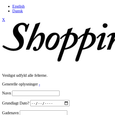
English
Dansk
X
Venligst udfyld alle felterne.
Generelle oplysninger
-
Navn
Grundlagt Dato?
Gadenavn