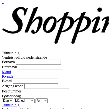
x
Tilmeld dig
Venligst udfyld nedenstående
Fornavn
Efternavn
Mand
Kvinde
E-mail
Adgangskode
Postnummer
Fødselsedag
Tilmeld dig