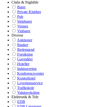
Clubs & Nightlife
Barer
Private Klubber
Pub
Stripbarer
Venues
Vinbarer
Diverse
Auktioner
Banker
Bedemænd
Forsikring
Gaveidéer
Hoteller
Indgravering
Konferencecenter
Kontorhotel
Leveringsservice
Trafikskole
Valutaveksling
Elektronik & Tele
EDB
EDB Løsninger