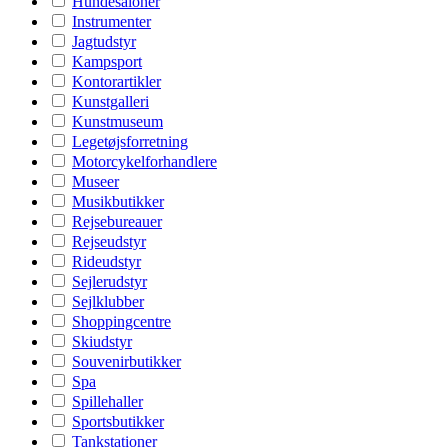
Hundesaloner
Instrumenter
Jagtudstyr
Kampsport
Kontorartikler
Kunstgalleri
Kunstmuseum
Legetøjsforretning
Motorcykelforhandlere
Museer
Musikbutikker
Rejsebureauer
Rejseudstyr
Rideudstyr
Sejlerudstyr
Sejlklubber
Shoppingcentre
Skiudstyr
Souvenirbutikker
Spa
Spillehaller
Sportsbutikker
Tankstationer