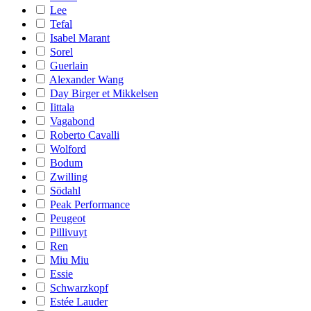
Lee
Tefal
Isabel Marant
Sorel
Guerlain
Alexander Wang
Day Birger et Mikkelsen
Iittala
Vagabond
Roberto Cavalli
Wolford
Bodum
Zwilling
Södahl
Peak Performance
Peugeot
Pillivuyt
Ren
Miu Miu
Essie
Schwarzkopf
Estée Lauder