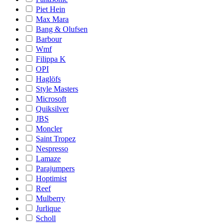
Piet Hein
Max Mara
Bang & Olufsen
Barbour
Wmf
Filippa K
OPI
Haglöfs
Style Masters
Microsoft
Quiksilver
JBS
Moncler
Saint Tropez
Nespresso
Lamaze
Parajumpers
Hoptimist
Reef
Mulberry
Jurlique
Scholl