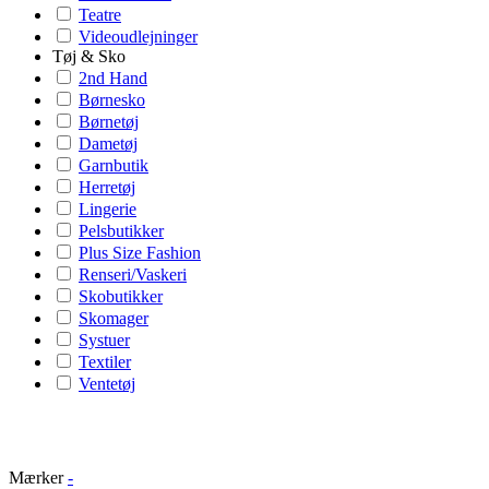
Teatre
Videoudlejninger
Tøj & Sko
2nd Hand
Børnesko
Børnetøj
Dametøj
Garnbutik
Herretøj
Lingerie
Pelsbutikker
Plus Size Fashion
Renseri/Vaskeri
Skobutikker
Skomager
Systuer
Textiler
Ventetøj
Mærker
-