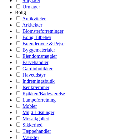
Smykker
Urmager
Bolig
Antikviteter
Arkitekter
Blomsterforretninger
Bolig Tilbehør
Brændeovne & Pejse
Byggematerialer
Ejendomsmægler
Farvehandler
Gardinbutikker
Haveudstyr
Indretningsbutik
Isenkræmmer
Køkken/Badeværelse
Lampeforretning
Møbler
Miljø Løsninger
Mosaikgalleri
Sikkerhed
Tæppehandler
Værktøj