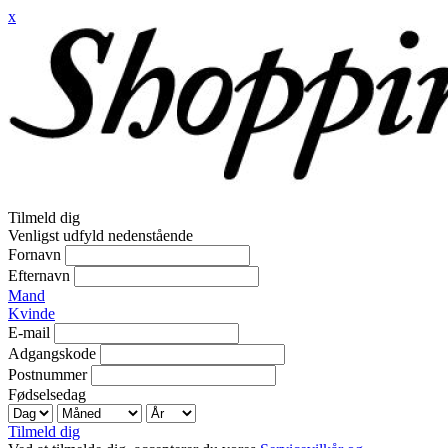
x
Tilmeld dig
Venligst udfyld nedenstående
Fornavn
Efternavn
Mand
Kvinde
E-mail
Adgangskode
Postnummer
Fødselsedag
Tilmeld dig