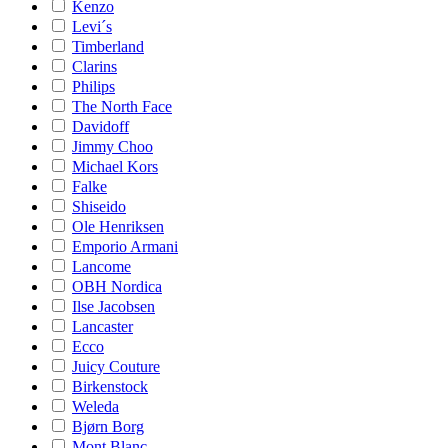
Kenzo
Levi´s
Timberland
Clarins
Philips
The North Face
Davidoff
Jimmy Choo
Michael Kors
Falke
Shiseido
Ole Henriksen
Emporio Armani
Lancome
OBH Nordica
Ilse Jacobsen
Lancaster
Ecco
Juicy Couture
Birkenstock
Weleda
Bjørn Borg
Mont Blanc