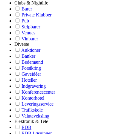
Clubs & Nightlife
Barer
Private Klubber
Pub
Stripbarer
Venues
Vinbarer
Diverse
Auktioner
Banker
Bedemænd
Forsikring
Gaveidéer
Hoteller
Indgravering
Konferencecenter
Kontorhotel
Leveringsservice
Trafikskole
Valutaveksling
Elektronik & Tele
EDB
EDB Løsninger