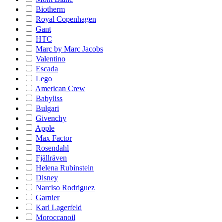
Biotherm
Royal Copenhagen
Gant
HTC
Marc by Marc Jacobs
Valentino
Escada
Lego
American Crew
Babyliss
Bulgari
Givenchy
Apple
Max Factor
Rosendahl
Fjällräven
Helena Rubinstein
Disney
Narciso Rodriguez
Garnier
Karl Lagerfeld
Moroccanoil