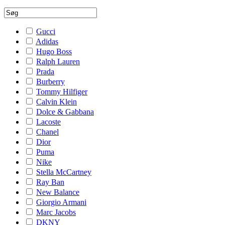
Gucci
Adidas
Hugo Boss
Ralph Lauren
Prada
Burberry
Tommy Hilfiger
Calvin Klein
Dolce & Gabbana
Lacoste
Chanel
Dior
Puma
Nike
Stella McCartney
Ray Ban
New Balance
Giorgio Armani
Marc Jacobs
DKNY