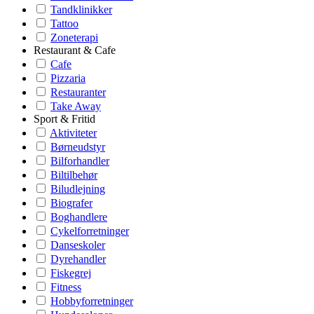
Tandklinikker
Tattoo
Zoneterapi
Restaurant & Cafe
Cafe
Pizzaria
Restauranter
Take Away
Sport & Fritid
Aktiviteter
Børneudstyr
Bilforhandler
Biltilbehør
Biludlejning
Biografer
Boghandlere
Cykelforretninger
Danseskoler
Dyrehandler
Fiskegrej
Fitness
Hobbyforretninger