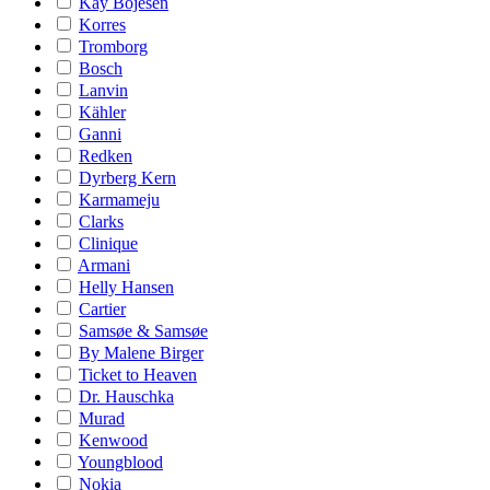
Kay Bojesen
Korres
Tromborg
Bosch
Lanvin
Kähler
Ganni
Redken
Dyrberg Kern
Karmameju
Clarks
Clinique
Armani
Helly Hansen
Cartier
Samsøe & Samsøe
By Malene Birger
Ticket to Heaven
Dr. Hauschka
Murad
Kenwood
Youngblood
Nokia