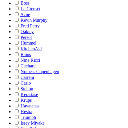
Boss
Le Creuset
Acne
Kevin Murphy
Fred Perry
Oakley
Persol
Hummel
KitchenAid
Rains
Nina Ricci
Cacharel
Nomess Copenhagen
Carrera
Casio
Stelton
Kerastase
Krups
Havaianas
Hestra
Triumph
Issey Miyake