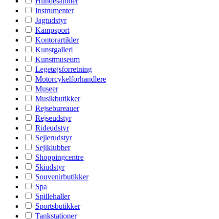
Hundesaloner
Instrumenter
Jagtudstyr
Kampsport
Kontorartikler
Kunstgalleri
Kunstmuseum
Legetøjsforretning
Motorcykelforhandlere
Museer
Musikbutikker
Rejsebureauer
Rejseudstyr
Rideudstyr
Sejlerudstyr
Sejlklubber
Shoppingcentre
Skiudstyr
Souvenirbutikker
Spa
Spillehaller
Sportsbutikker
Tankstationer