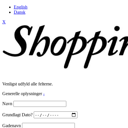
English
Dansk
X
Venligst udfyld alle felterne.
Generelle oplysninger
-
Navn
Grundlagt Dato?
Gadenavn