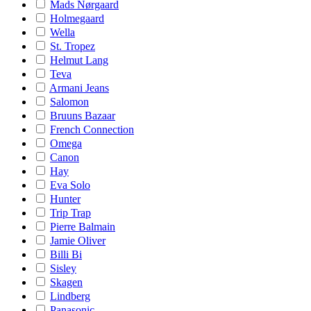
Mads Nørgaard
Holmegaard
Wella
St. Tropez
Helmut Lang
Teva
Armani Jeans
Salomon
Bruuns Bazaar
French Connection
Omega
Canon
Hay
Eva Solo
Hunter
Trip Trap
Pierre Balmain
Jamie Oliver
Billi Bi
Sisley
Skagen
Lindberg
Panasonic