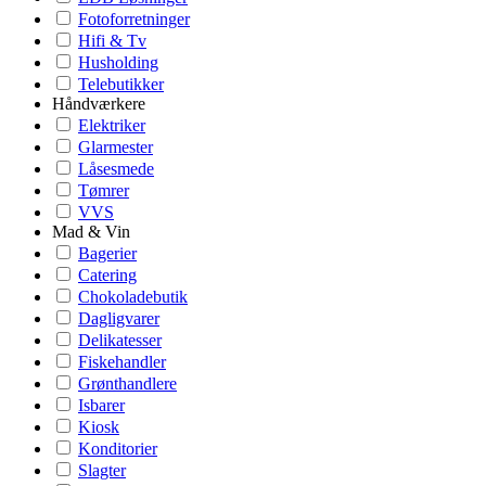
Fotoforretninger
Hifi & Tv
Husholding
Telebutikker
Håndværkere
Elektriker
Glarmester
Låsesmede
Tømrer
VVS
Mad & Vin
Bagerier
Catering
Chokoladebutik
Dagligvarer
Delikatesser
Fiskehandler
Grønthandlere
Isbarer
Kiosk
Konditorier
Slagter