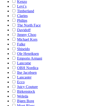
Kenzo
Levi´s
Timberland
Clarins
Philips
The North Face
Davidoff
Jimmy Choo
Michael Kors
Falke
Shiseido
Ole Henriksen
Emporio Armani
Lancome
OBH Nordica
Ilse Jacobsen
Lancaster
Ecco
Juicy Couture
Birkenstock
Weleda
Bjørn Borg
Mont Blanc