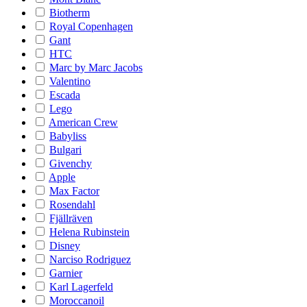
Biotherm
Royal Copenhagen
Gant
HTC
Marc by Marc Jacobs
Valentino
Escada
Lego
American Crew
Babyliss
Bulgari
Givenchy
Apple
Max Factor
Rosendahl
Fjällräven
Helena Rubinstein
Disney
Narciso Rodriguez
Garnier
Karl Lagerfeld
Moroccanoil