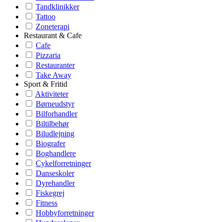
Tandklinikker
Tattoo
Zoneterapi
Restaurant & Cafe
Cafe
Pizzaria
Restauranter
Take Away
Sport & Fritid
Aktiviteter
Børneudstyr
Bilforhandler
Biltilbehør
Biludlejning
Biografer
Boghandlere
Cykelforretninger
Danseskoler
Dyrehandler
Fiskegrej
Fitness
Hobbyforretninger