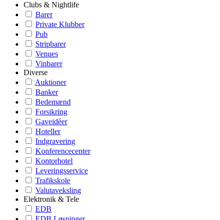
Clubs & Nightlife
Barer
Private Klubber
Pub
Stripbarer
Venues
Vinbarer
Diverse
Auktioner
Banker
Bedemænd
Forsikring
Gaveidéer
Hoteller
Indgravering
Konferencecenter
Kontorhotel
Leveringsservice
Trafikskole
Valutaveksling
Elektronik & Tele
EDB
EDB Løsninger