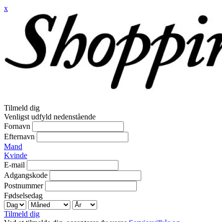
x
Tilmeld dig
Venligst udfyld nedenstående
Fornavn
Efternavn
Mand
Kvinde
E-mail
Adgangskode
Postnummer
Fødselsedag
Tilmeld dig