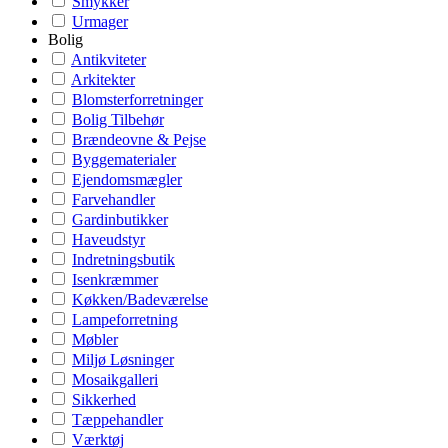
Smykker
Urmager
Bolig
Antikviteter
Arkitekter
Blomsterforretninger
Bolig Tilbehør
Brændeovne & Pejse
Byggematerialer
Ejendomsmægler
Farvehandler
Gardinbutikker
Haveudstyr
Indretningsbutik
Isenkræmmer
Køkken/Badeværelse
Lampeforretning
Møbler
Miljø Løsninger
Mosaikgalleri
Sikkerhed
Tæppehandler
Værktøj