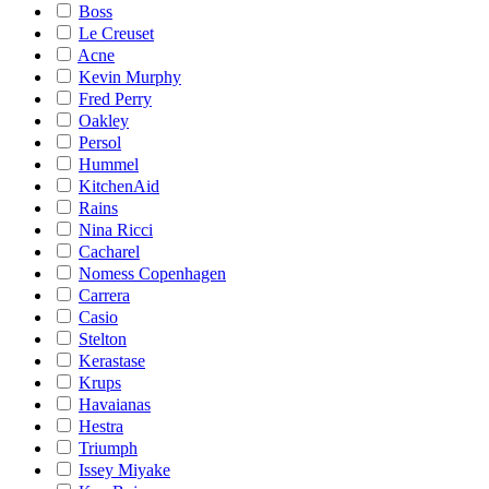
Boss
Le Creuset
Acne
Kevin Murphy
Fred Perry
Oakley
Persol
Hummel
KitchenAid
Rains
Nina Ricci
Cacharel
Nomess Copenhagen
Carrera
Casio
Stelton
Kerastase
Krups
Havaianas
Hestra
Triumph
Issey Miyake