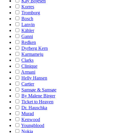
Kay Bojesen
Korres
Tromborg
Bosch
Lanvin
Kähler
Ganni
Redken
Dyrberg Kern
Karmameju
Clarks
Clinique
Armani
Helly Hansen
Cartier
Samsøe & Samsøe
By Malene Birger
Ticket to Heaven
Dr. Hauschka
Murad
Kenwood
Youngblood
Nokia