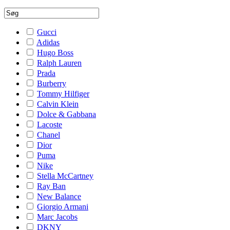
Gucci
Adidas
Hugo Boss
Ralph Lauren
Prada
Burberry
Tommy Hilfiger
Calvin Klein
Dolce & Gabbana
Lacoste
Chanel
Dior
Puma
Nike
Stella McCartney
Ray Ban
New Balance
Giorgio Armani
Marc Jacobs
DKNY