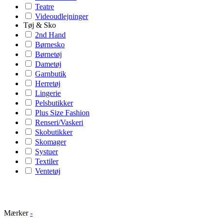
Teatre
Videoudlejninger
Tøj & Sko
2nd Hand
Børnesko
Børnetøj
Dametøj
Garnbutik
Herretøj
Lingerie
Pelsbutikker
Plus Size Fashion
Renseri/Vaskeri
Skobutikker
Skomager
Systuer
Textiler
Ventetøj
Mærker
-