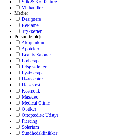
Slik & Konfekture
Vinhandler
Medier
Designere
Reklame
Trykkerier
Personlig pleje
Akupunktur
Apoteker
Beauty Saloner
Fodterapi
Frisørsaloner
Fysioterapi
Hørecenter
Helsekost
Kosmetik
Massage
Medical Clinic
Optiker
Ortopædisk Udstyr
Piercing
Solarium
Sundhedsklinikker