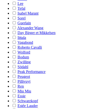
Lee
Tefal
Isabel Marant
Sorel
Guerlain
Alexander Wang
Day Birger et Mikkelsen
Iittala
Vagabond
Roberto Cavalli
Wolford
Bodum
Zwilling
Södahl
Peak Performance
Peugeot
Pillivuyt
Ren
Miu Miu
Essie
Schwarzkopf
Estée Lauder