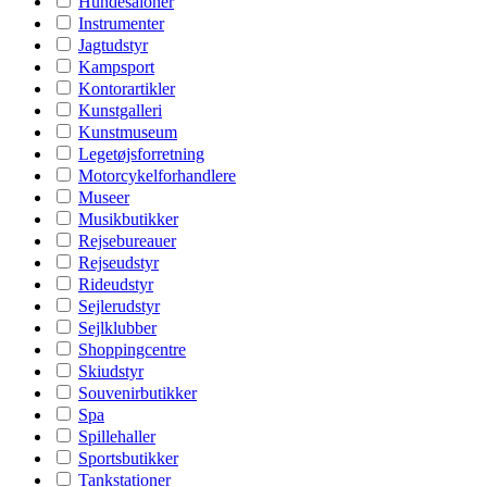
Hundesaloner
Instrumenter
Jagtudstyr
Kampsport
Kontorartikler
Kunstgalleri
Kunstmuseum
Legetøjsforretning
Motorcykelforhandlere
Museer
Musikbutikker
Rejsebureauer
Rejseudstyr
Rideudstyr
Sejlerudstyr
Sejlklubber
Shoppingcentre
Skiudstyr
Souvenirbutikker
Spa
Spillehaller
Sportsbutikker
Tankstationer