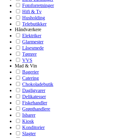
Fotoforretninger
Hifi & Tv
Husholding
Telebutikker
Håndværkere
Elektriker
Glarmester
Låsesmede
Tømrer
VVS
Mad & Vin
Bagerier
Catering
Chokoladebutik
Dagligvarer
Delikatesser
Fiskehandler
Grønthandlere
Isbarer
Kiosk
Konditorier
Slagter