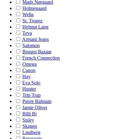
Mads Nørgaard
Holmegaard
Wella
St. Tropez
Helmut Lang
Teva
Armani Jeans
Salomon
Bruuns Bazaar
French Connection
Omega
Canon
Hay
Eva Solo
Hunter
Trip Trap
Pierre Balmain
Jamie Oliver
Billi Bi
Sisley
Skagen
Lindberg
Panasonic