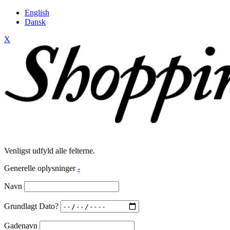
English
Dansk
X
Venligst udfyld alle felterne.
Generelle oplysninger
-
Navn
Grundlagt Dato?
Gadenavn