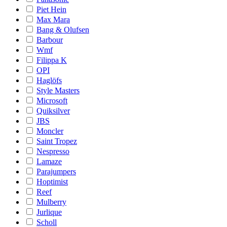
Piet Hein
Max Mara
Bang & Olufsen
Barbour
Wmf
Filippa K
OPI
Haglöfs
Style Masters
Microsoft
Quiksilver
JBS
Moncler
Saint Tropez
Nespresso
Lamaze
Parajumpers
Hoptimist
Reef
Mulberry
Jurlique
Scholl