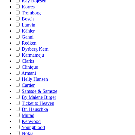
Kay Bojesen
Korres
Tromborg
Bosch
Lanvin
Kähler
Ganni
Redken
Dyrberg Kern
Karmameju
Clarks
Clinique
Armani
Helly Hansen
Cartier
Samsøe & Samsøe
By Malene Birger
Ticket to Heaven
Dr. Hauschka
Murad
Kenwood
Youngblood
Nokia