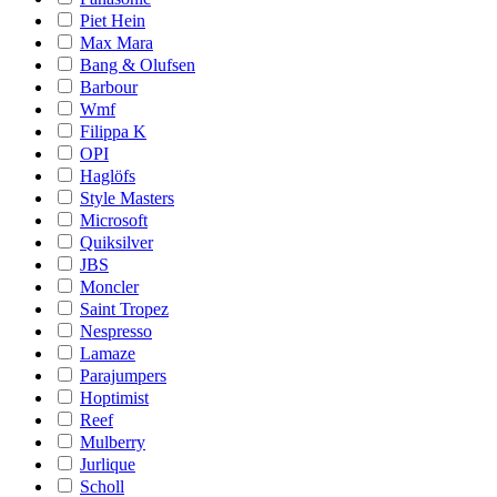
Piet Hein
Max Mara
Bang & Olufsen
Barbour
Wmf
Filippa K
OPI
Haglöfs
Style Masters
Microsoft
Quiksilver
JBS
Moncler
Saint Tropez
Nespresso
Lamaze
Parajumpers
Hoptimist
Reef
Mulberry
Jurlique
Scholl