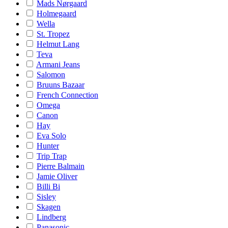
Mads Nørgaard
Holmegaard
Wella
St. Tropez
Helmut Lang
Teva
Armani Jeans
Salomon
Bruuns Bazaar
French Connection
Omega
Canon
Hay
Eva Solo
Hunter
Trip Trap
Pierre Balmain
Jamie Oliver
Billi Bi
Sisley
Skagen
Lindberg
Panasonic