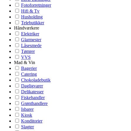
Fotoforretninger
Hifi & Tv
Husholding
Telebutikker
Håndværkere
Elektriker
Glarmester
Låsesmede
Tømrer
VVS
Mad & Vin
Bagerier
Catering
Chokoladebutik
Dagligvarer
Delikatesser
Fiskehandler
Grønthandlere
Isbarer
Kiosk
Konditorier
Slagter