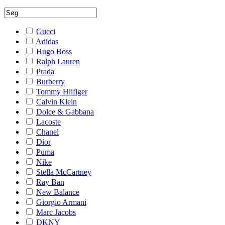
Gucci
Adidas
Hugo Boss
Ralph Lauren
Prada
Burberry
Tommy Hilfiger
Calvin Klein
Dolce & Gabbana
Lacoste
Chanel
Dior
Puma
Nike
Stella McCartney
Ray Ban
New Balance
Giorgio Armani
Marc Jacobs
DKNY