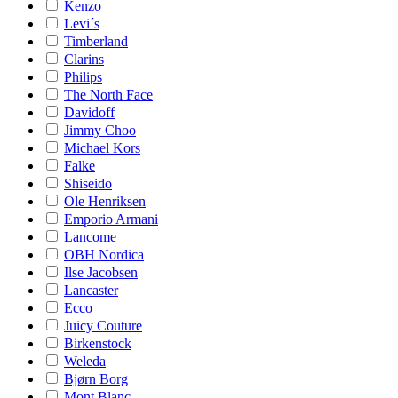
Kenzo
Levi´s
Timberland
Clarins
Philips
The North Face
Davidoff
Jimmy Choo
Michael Kors
Falke
Shiseido
Ole Henriksen
Emporio Armani
Lancome
OBH Nordica
Ilse Jacobsen
Lancaster
Ecco
Juicy Couture
Birkenstock
Weleda
Bjørn Borg
Mont Blanc