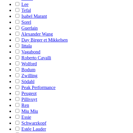
Lee
Tefal
Isabel Marant
Sorel
Guerlain
Alexander Wang
Day Birger et Mikkelsen
Iittala
Vagabond
Roberto Cavalli
Wolford
Bodum
Zwilling
Södahl
Peak Performance
Peugeot
Pillivuyt
Ren
Miu Miu
Essie
Schwarzkopf
Estée Lauder