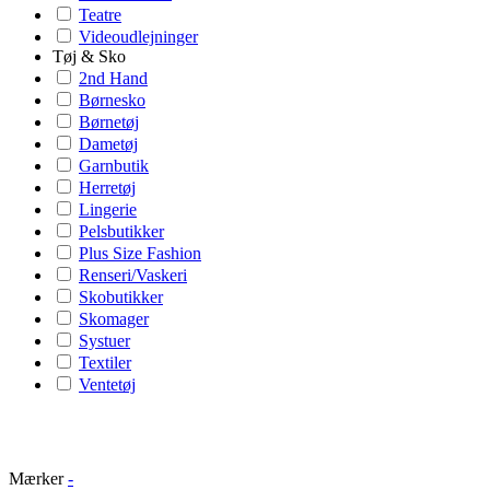
Teatre
Videoudlejninger
Tøj & Sko
2nd Hand
Børnesko
Børnetøj
Dametøj
Garnbutik
Herretøj
Lingerie
Pelsbutikker
Plus Size Fashion
Renseri/Vaskeri
Skobutikker
Skomager
Systuer
Textiler
Ventetøj
Mærker
-