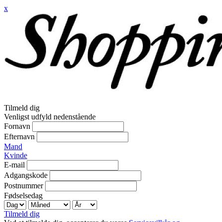
x
Tilmeld dig
Venligst udfyld nedenstående
Fornavn
Efternavn
Mand
Kvinde
E-mail
Adgangskode
Postnummer
Fødselsedag
Tilmeld dig