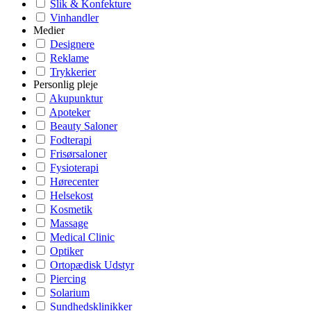
Slik & Konfekture
Vinhandler
Medier
Designere
Reklame
Trykkerier
Personlig pleje
Akupunktur
Apoteker
Beauty Saloner
Fodterapi
Frisørsaloner
Fysioterapi
Hørecenter
Helsekost
Kosmetik
Massage
Medical Clinic
Optiker
Ortopædisk Udstyr
Piercing
Solarium
Sundhedsklinikker