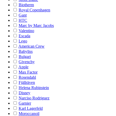
Biotherm
Royal Copenhagen
Gant
HTC
Marc by Marc Jacobs
Valentino
Escada
Lego
American Crew
Babyliss
Bulgari
Givenchy
Apple
Max Factor
Rosendahl
Fjällräven
Helena Rubinstein
Disney
Narciso Rodriguez
Garnier
Karl Lagerfeld
Moroccanoil