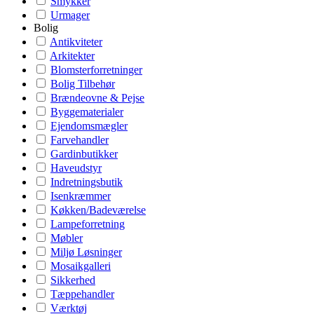
Smykker
Urmager
Bolig
Antikviteter
Arkitekter
Blomsterforretninger
Bolig Tilbehør
Brændeovne & Pejse
Byggematerialer
Ejendomsmægler
Farvehandler
Gardinbutikker
Haveudstyr
Indretningsbutik
Isenkræmmer
Køkken/Badeværelse
Lampeforretning
Møbler
Miljø Løsninger
Mosaikgalleri
Sikkerhed
Tæppehandler
Værktøj