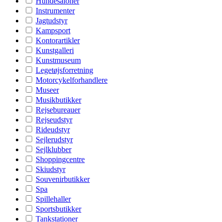
Hundesaloner
Instrumenter
Jagtudstyr
Kampsport
Kontorartikler
Kunstgalleri
Kunstmuseum
Legetøjsforretning
Motorcykelforhandlere
Museer
Musikbutikker
Rejsebureauer
Rejseudstyr
Rideudstyr
Sejlerudstyr
Sejlklubber
Shoppingcentre
Skiudstyr
Souvenirbutikker
Spa
Spillehaller
Sportsbutikker
Tankstationer