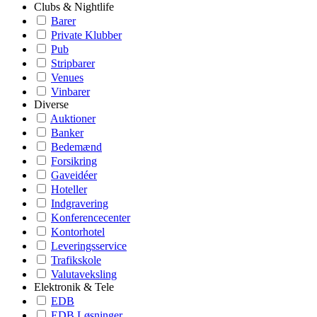
Clubs & Nightlife
Barer
Private Klubber
Pub
Stripbarer
Venues
Vinbarer
Diverse
Auktioner
Banker
Bedemænd
Forsikring
Gaveidéer
Hoteller
Indgravering
Konferencecenter
Kontorhotel
Leveringsservice
Trafikskole
Valutaveksling
Elektronik & Tele
EDB
EDB Løsninger