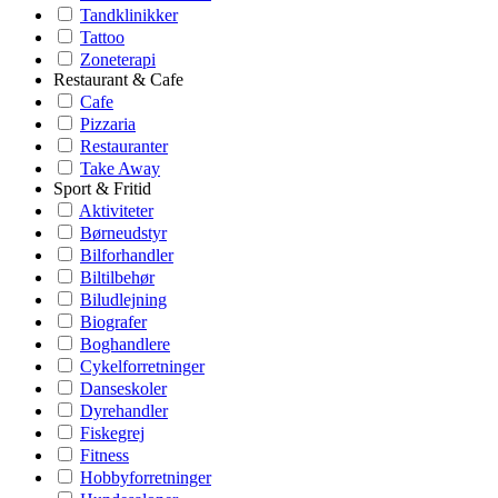
Tandklinikker
Tattoo
Zoneterapi
Restaurant & Cafe
Cafe
Pizzaria
Restauranter
Take Away
Sport & Fritid
Aktiviteter
Børneudstyr
Bilforhandler
Biltilbehør
Biludlejning
Biografer
Boghandlere
Cykelforretninger
Danseskoler
Dyrehandler
Fiskegrej
Fitness
Hobbyforretninger