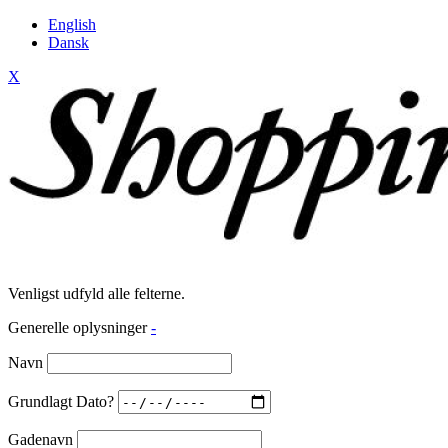
English
Dansk
X
Venligst udfyld alle felterne.
Generelle oplysninger
-
Navn
Grundlagt Dato?
Gadenavn