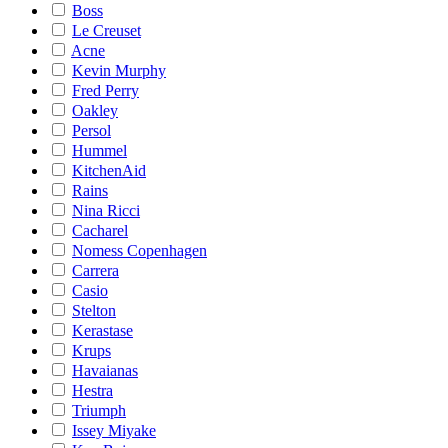
Boss
Le Creuset
Acne
Kevin Murphy
Fred Perry
Oakley
Persol
Hummel
KitchenAid
Rains
Nina Ricci
Cacharel
Nomess Copenhagen
Carrera
Casio
Stelton
Kerastase
Krups
Havaianas
Hestra
Triumph
Issey Miyake