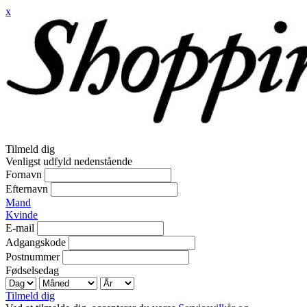
x
Tilmeld dig
Venligst udfyld nedenstående
Fornavn
Efternavn
Mand
Kvinde
E-mail
Adgangskode
Postnummer
Fødselsedag
Tilmeld dig