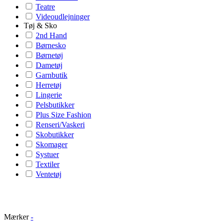
Teatre
Videoudlejninger
Tøj & Sko
2nd Hand
Børnesko
Børnetøj
Dametøj
Garnbutik
Herretøj
Lingerie
Pelsbutikker
Plus Size Fashion
Renseri/Vaskeri
Skobutikker
Skomager
Systuer
Textiler
Ventetøj
Mærker
-