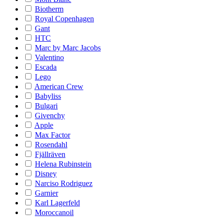
Biotherm
Royal Copenhagen
Gant
HTC
Marc by Marc Jacobs
Valentino
Escada
Lego
American Crew
Babyliss
Bulgari
Givenchy
Apple
Max Factor
Rosendahl
Fjällräven
Helena Rubinstein
Disney
Narciso Rodriguez
Garnier
Karl Lagerfeld
Moroccanoil