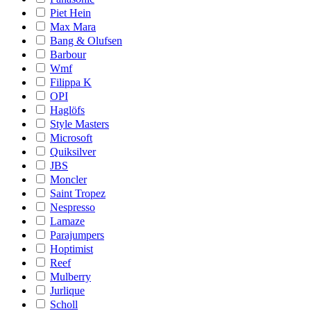
Piet Hein
Max Mara
Bang & Olufsen
Barbour
Wmf
Filippa K
OPI
Haglöfs
Style Masters
Microsoft
Quiksilver
JBS
Moncler
Saint Tropez
Nespresso
Lamaze
Parajumpers
Hoptimist
Reef
Mulberry
Jurlique
Scholl