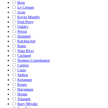
Boss
Le Creuset
Acne
Kevin Murphy
Fred Perry
Oakley
Persol
Hummel
KitchenAid
Rains
Nina Ricci
Cacharel
Nomess Copenhagen
Carrera
Casio
Stelton
Kerastase
Krups
Havaianas
Hestra
Triumph
Issey Miyake