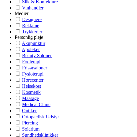
Slik & Konfekture
Vinhandler
Medier
Designere
Reklame
Trykkerier
Personlig pleje
Akupunktur
Apoteker
Beauty Saloner
Fodterapi
Frisørsaloner
Fysioterapi
Hørecenter
Helsekost
Kosmetik
Massage
Medical Clinic
Optiker
Ortopædisk Udstyr
Piercing
Solarium
Sundhedsklinikker