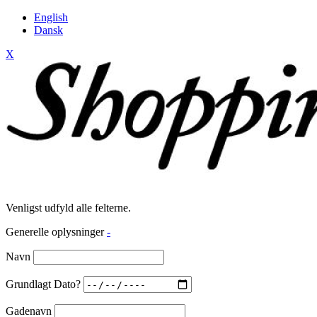
English
Dansk
X
Venligst udfyld alle felterne.
Generelle oplysninger
-
Navn
Grundlagt Dato?
Gadenavn