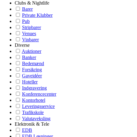
Clubs & Nightlife
Barer
Private Klubber
Pub
Stripbarer
Venues
Vinbarer
Diverse
Auktioner
Banker
Bedemænd
Forsikring
Gaveidéer
Hoteller
Indgravering
Konferencecenter
Kontorhotel
Leveringsservice
Trafikskole
Valutaveksling
Elektronik & Tele
EDB
EDB Løsninger