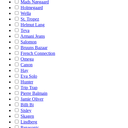
Mads Nørgaard
Holmegaard
Wella
St. Tropez
Helmut Lang
Teva
Armani Jeans
Salomon
Bruuns Bazaar
French Connection
Omega
Canon
Hay
Eva Solo
Hunter
Trip Trap
Pierre Balmain
Jamie Oliver
Billi Bi
Sisley
Skagen
Lindberg
Panasonic