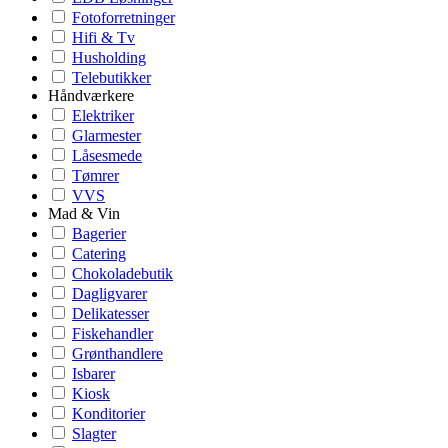
Fotoforretninger
Hifi & Tv
Husholding
Telebutikker
Håndværkere
Elektriker
Glarmester
Låsesmede
Tømrer
VVS
Mad & Vin
Bagerier
Catering
Chokoladebutik
Dagligvarer
Delikatesser
Fiskehandler
Grønthandlere
Isbarer
Kiosk
Konditorier
Slagter