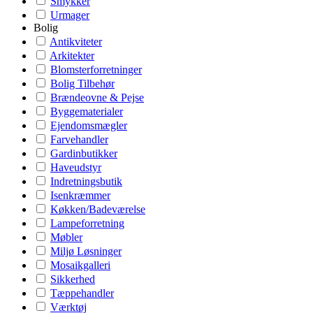
Smykker
Urmager
Bolig
Antikviteter
Arkitekter
Blomsterforretninger
Bolig Tilbehør
Brændeovne & Pejse
Byggematerialer
Ejendomsmægler
Farvehandler
Gardinbutikker
Haveudstyr
Indretningsbutik
Isenkræmmer
Køkken/Badeværelse
Lampeforretning
Møbler
Miljø Løsninger
Mosaikgalleri
Sikkerhed
Tæppehandler
Værktøj