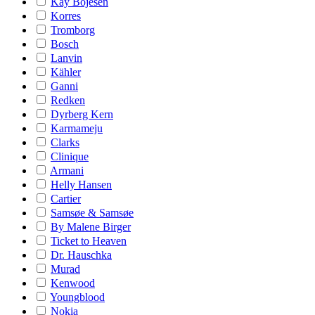
Kay Bojesen
Korres
Tromborg
Bosch
Lanvin
Kähler
Ganni
Redken
Dyrberg Kern
Karmameju
Clarks
Clinique
Armani
Helly Hansen
Cartier
Samsøe & Samsøe
By Malene Birger
Ticket to Heaven
Dr. Hauschka
Murad
Kenwood
Youngblood
Nokia