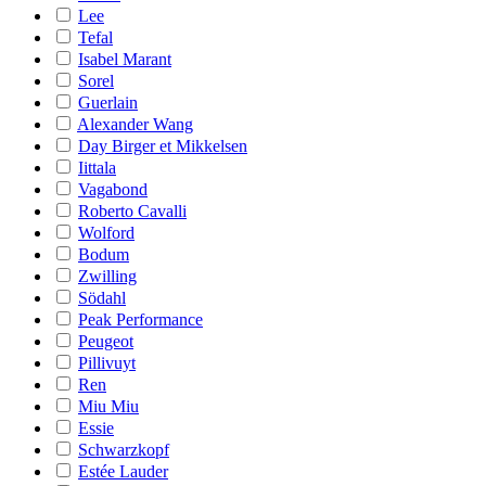
Lee
Tefal
Isabel Marant
Sorel
Guerlain
Alexander Wang
Day Birger et Mikkelsen
Iittala
Vagabond
Roberto Cavalli
Wolford
Bodum
Zwilling
Södahl
Peak Performance
Peugeot
Pillivuyt
Ren
Miu Miu
Essie
Schwarzkopf
Estée Lauder