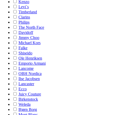
Kenzo
Levi´s
Timberland
Clarins
Philips
The North Face
Davidoff
Jimmy Choo
Michael Kors
Falke
Shiseido
Ole Henriksen
Emporio Armani
Lancome
OBH Nordica
Ilse Jacobsen
Lancaster
Ecco
Juicy Couture
Birkenstock
Weleda
Bjørn Borg
Mont Blanc