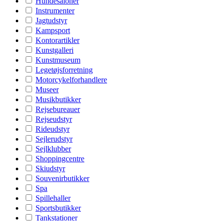
Hundesaloner
Instrumenter
Jagtudstyr
Kampsport
Kontorartikler
Kunstgalleri
Kunstmuseum
Legetøjsforretning
Motorcykelforhandlere
Museer
Musikbutikker
Rejsebureauer
Rejseudstyr
Rideudstyr
Sejlerudstyr
Sejlklubber
Shoppingcentre
Skiudstyr
Souvenirbutikker
Spa
Spillehaller
Sportsbutikker
Tankstationer