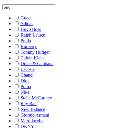
Gucci
Adidas
Hugo Boss
Ralph Lauren
Prada
Burberry
Tommy Hilfiger
Calvin Klein
Dolce & Gabbana
Lacoste
Chanel
Dior
Puma
Nike
Stella McCartney
Ray Ban
New Balance
Giorgio Armani
Marc Jacobs
DKNY