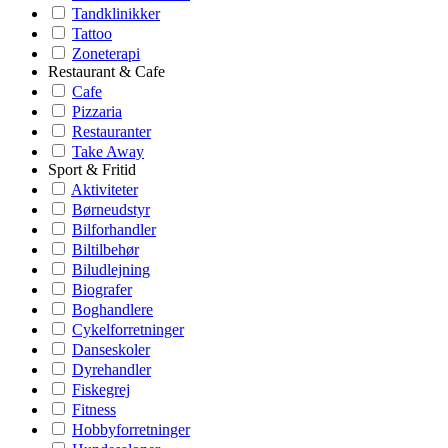
Tandklinikker
Tattoo
Zoneterapi
Restaurant & Cafe
Cafe
Pizzaria
Restauranter
Take Away
Sport & Fritid
Aktiviteter
Børneudstyr
Bilforhandler
Biltilbehør
Biludlejning
Biografer
Boghandlere
Cykelforretninger
Danseskoler
Dyrehandler
Fiskegrej
Fitness
Hobbyforretninger